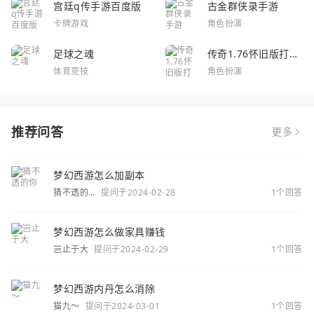
宫廷q传手游百度版
古金群侠录手游
卡牌游戏
角色扮演
足球之魂
传奇1.76怀旧版打金
服
体育竞技
角色扮演
推荐问答
更多
梦幻西游怎么加副本
猜不透的
提问于2024-02-28
1个回答
你
梦幻西游怎么做家具赚钱
岂止于大
提问于2024-02-29
1个回答
梦幻西游内丹怎么消除
猫九～
提问于2024-03-01
1个回答