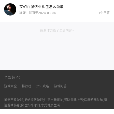
梦幻西游结业礼包怎么领取
猫柒i
提问于2024-03-04
1个回答
感谢你浏览了全部内容~
全部频道：
游戏大全
排行榜
资讯攻略
游戏问答
抵制不良游戏,拒绝盗版游戏;注意自我保护,谨防受骗上当;适度游戏益脑,沉
迷游戏伤身;合理安排时间,享受健康生活.
声明：部分资讯文章来自互联网，对本站有任何建议、意见或投诉，请与本