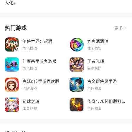
大化。
热门游戏
更多
剑侠世界：起源
九宫消消消
角色扮演
休闲益智
仙魔杀手游九游版
王者光辉
角色扮演
策略塔防
宫廷q传手游百度版
古金群侠录手游
卡牌游戏
角色扮演
足球之魂
传奇1.76怀旧版打金
服
体育竞技
角色扮演