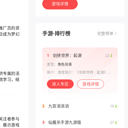
游戏详情
推广员的资
手游·排行榜
旦成为梦幻
完整榜单
1
剑侠世界：起源
22
类型：
角色扮演
简介：游戏简介：《剑侠世界：起源》是
供专属的活
西山居剑侠原班人马打造的一款剑侠情缘
流学习，结
系列手游。复刻《剑侠世界》端游玩法和
进入专区
游戏详情
画面，还原“剑侠情缘”端游时代的特色设
定，比如五行相克、宋金战场、帮
2
九宫消消消
19
关注者参与
3
仙魔杀手游九游版
27
，展示游戏