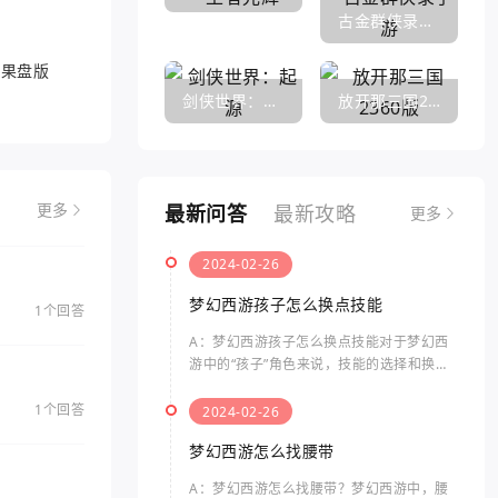
古金群侠录手游
游果盘版
剑侠世界：起源
放开那三国2360版
最新问答
最新攻略
更多
更多
2024-02-26
梦幻西游孩子怎么换点技能
1个回答
A：梦幻西游孩子怎么换点技能对于梦幻西
游中的“孩子”角色来说，技能的选择和换点
是非常重要的。孩子的技能点数有限，合理
分配技能点可以提升其战斗力和生存能力。
1个回答
2024-02-26
梦幻西游孩子怎么换点
梦幻西游怎么找腰带
A：梦幻西游怎么找腰带？梦幻西游中，腰