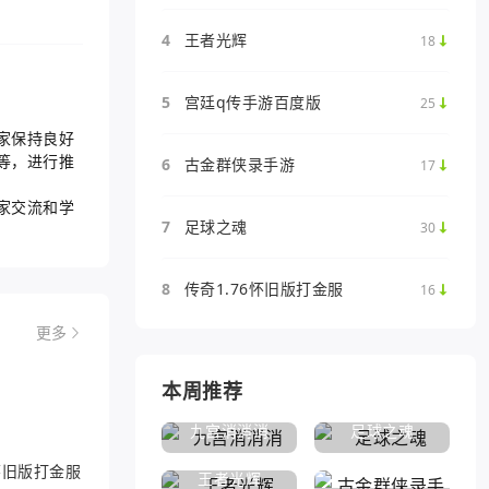
4
王者光辉
18
5
宫廷q传手游百度版
25
家保持良好
等，进行推
6
古金群侠录手游
17
家交流和学
7
足球之魂
30
8
传奇1.76怀旧版打金服
16
更多
本周推荐
九宫消消消
足球之魂
6怀旧版打金服
王者光辉