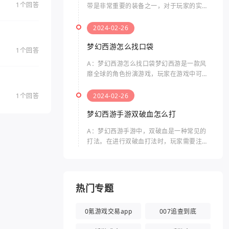
1个回答
带是非常重要的装备之一，对于玩家的实力
提升起着关键性的作用。那么要如何找到腰
带呢？以下是关于梦幻西游中腰带的相关问
2024-02-26
题及其答案。在梦幻西游
梦幻西游怎么找口袋
1个回答
A：梦幻西游怎么找口袋梦幻西游是一款风
靡全球的角色扮演游戏，玩家在游戏中可以
体验到独特的剧情、精美的画面和丰富的玩
法。而“口袋”指的是游戏中的一个特殊功
1个回答
2024-02-26
能，可以帮助玩家在游戏
梦幻西游手游双破血怎么打
A：梦幻西游手游中，双破血是一种常见的
打法。在进行双破血打法时，玩家需要注意
以下几个方面。双破血打法是指什么双破血
打法是指同时使用两种伤害类型的技能，来
击败敌人的方法。通常，
热门专题
0氪游戏交易app
007追查到底