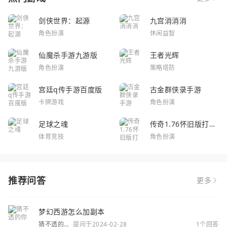
剑侠世界：起源
九宫消消消
角色扮演
休闲益智
仙魔杀手游九游版
王者光辉
角色扮演
策略塔防
宫廷q传手游百度版
古金群侠录手游
卡牌游戏
角色扮演
足球之魂
传奇1.76怀旧版打金
服
体育竞技
角色扮演
推荐问答
更多
梦幻西游怎么加副本
猜不透的
提问于2024-02-28
1个回答