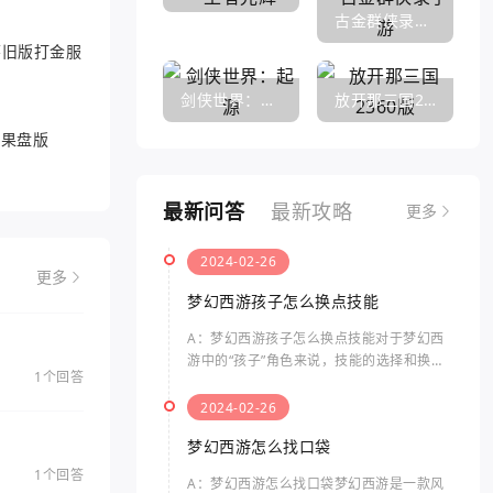
古金群侠录手游
6怀旧版打金服
剑侠世界：起源
放开那三国2360版
游果盘版
最新问答
最新攻略
更多
2024-02-26
更多
梦幻西游孩子怎么换点技能
A：梦幻西游孩子怎么换点技能对于梦幻西
游中的“孩子”角色来说，技能的选择和换点
1个回答
是非常重要的。孩子的技能点数有限，合理
分配技能点可以提升其战斗力和生存能力。
2024-02-26
梦幻西游孩子怎么换点
梦幻西游怎么找口袋
1个回答
A：梦幻西游怎么找口袋梦幻西游是一款风