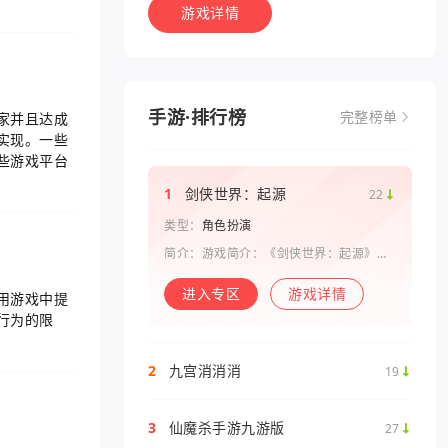
游戏详情
手游·排行榜
家并且达成
完整榜单
实现。一些
些游戏平台
1
剑侠世界：起源
22
类型：
角色扮演
简介：游戏简介：《剑侠世界：起源》是
西山居剑侠原班人马打造的一款剑侠情缘
系列手游。复刻《剑侠世界》端游玩法和
进入专区
游戏详情
用游戏中提
画面，还原“剑侠情缘”端游时代的特色设
定，比如五行相克、宋金战场、帮
行为的限
2
九宫消消消
19
3
仙魔杀手游九游版
27