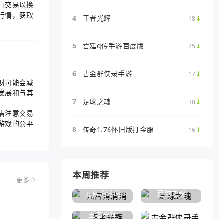
行交易以换
行情，获取
4
王者光辉
18
5
宫廷q传手游百度版
25
6
古金群侠录手游
17
财可能会减
发展和与其
7
足球之魂
30
需注意交易
游戏的公平
8
传奇1.76怀旧版打金服
16
本周推荐
更多
九宫消消消
足球之魂
王者光辉