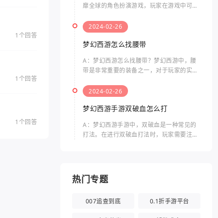
靡全球的角色扮演游戏，玩家在游戏中可以
体验到独特的剧情、精美的画面和丰富的玩
法。而“口袋”指的是游戏中的一个特殊功
2024-02-26
能，可以帮助玩家在游戏
1个回答
梦幻西游怎么找腰带
A：梦幻西游怎么找腰带？梦幻西游中，腰
带是非常重要的装备之一，对于玩家的实力
1个回答
提升起着关键性的作用。那么要如何找到腰
带呢？以下是关于梦幻西游中腰带的相关问
2024-02-26
题及其答案。在梦幻西游
梦幻西游手游双破血怎么打
1个回答
A：梦幻西游手游中，双破血是一种常见的
打法。在进行双破血打法时，玩家需要注意
以下几个方面。双破血打法是指什么双破血
打法是指同时使用两种伤害类型的技能，来
击败敌人的方法。通常，
热门专题
007追查到底
0.1折手游平台