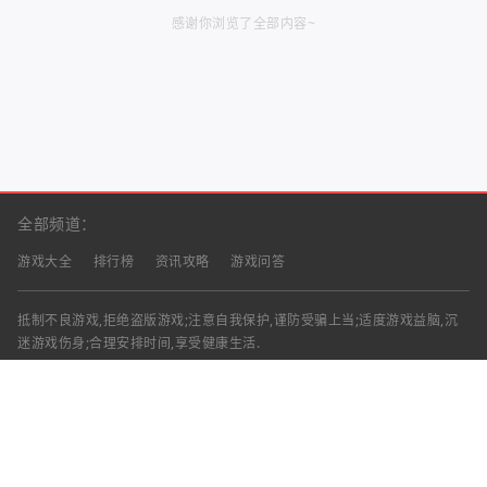
感谢你浏览了全部内容~
全部频道：
游戏大全
排行榜
资讯攻略
游戏问答
抵制不良游戏,拒绝盗版游戏;注意自我保护,谨防受骗上当;适度游戏益脑,沉
迷游戏伤身;合理安排时间,享受健康生活.
声明：部分资讯文章来自互联网，对本站有任何建议、意见或投诉，请与本
站联系
工作时间：9:00-18:00（周一至周五）
联系邮箱：
Copyright © 2023 - 2026
渝ICP备2025060439号-18
清兴手游