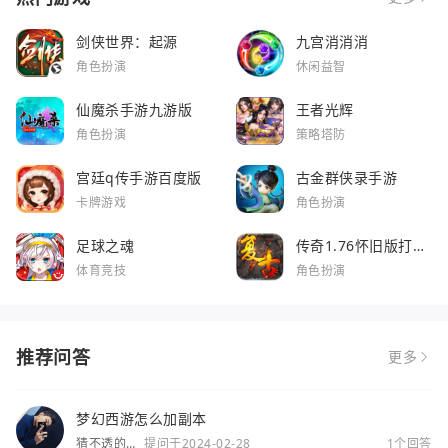
剑侠世界：起源
九宫消消消
角色扮演
休闲益智
仙魔杀手游九游版
王者光辉
角色扮演
策略塔防
宫廷q传手游百度版
古金群侠录手游
卡牌游戏
角色扮演
足球之魂
传奇1.76怀旧版打金
服
体育竞技
角色扮演
推荐问答
更多
梦幻西游怎么加副本
猜不透的
提问于2024-02-28
1个回答