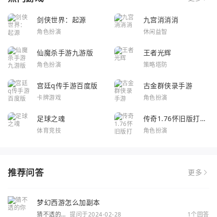
剑侠世界：起源
九宫消消消
角色扮演
休闲益智
仙魔杀手游九游版
王者光辉
角色扮演
策略塔防
宫廷q传手游百度版
古金群侠录手游
卡牌游戏
角色扮演
足球之魂
传奇1.76怀旧版打金
服
体育竞技
角色扮演
推荐问答
更多
梦幻西游怎么加副本
猜不透的
提问于2024-02-28
1个回答