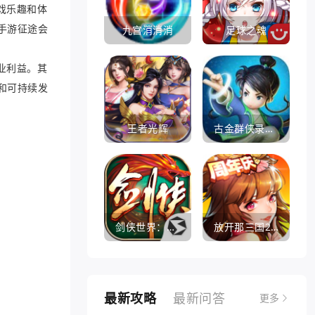
戏乐趣和体
手游征途会
九宫消消消
足球之魂
业利益。其
和可持续发
王者光辉
古金群侠录手游
剑侠世界：起源
放开那三国2360版
最新攻略
最新问答
更多