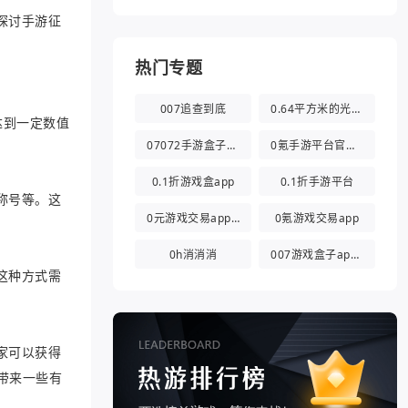
探讨手游征
热门专题
007追查到底
0.64平方米的光都与你有关
达到一定数值
07072手游盒子app
0氪手游平台官方版
0.1折游戏盒app
0.1折手游平台
称号等。这
0元游戏交易app(0氪游戏盒)
0氪游戏交易app
0h消消消
007游戏盒子app官方版
这种方式需
家可以获得
带来一些有