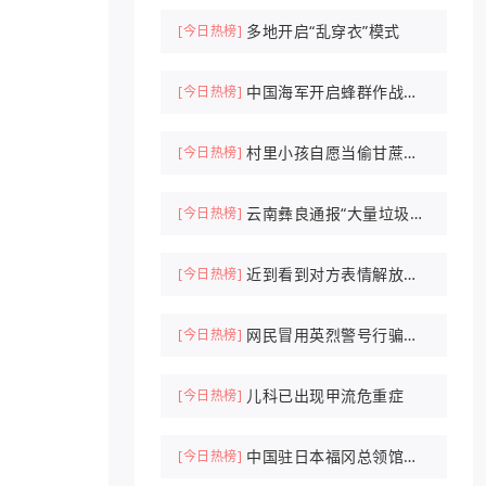
多地开启“乱穿衣”模式
[今日热榜]
中国海军开启蜂群作战时
[今日热榜]
代
村里小孩自愿当偷甘蔗农
[今日热榜]
场NPC抓人
云南彝良通报“大量垃圾倾
[今日热榜]
倒山中”
近到看到对方表情解放军
[今日热榜]
驱离外军机
网民冒用英烈警号行骗被
[今日热榜]
刑拘
儿科已出现甲流危重症
[今日热榜]
中国驻日本福冈总领馆紧
[今日热榜]
急提醒