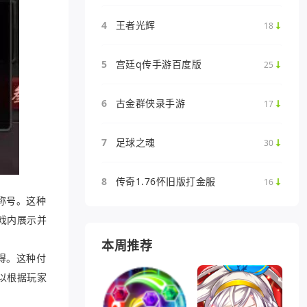
4
王者光辉
18
5
宫廷q传手游百度版
25
6
古金群侠录手游
17
7
足球之魂
30
8
传奇1.76怀旧版打金服
16
称号。这种
戏内展示并
本周推荐
得。这种付
以根据玩家