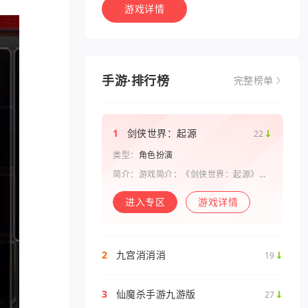
游戏详情
手游·排行榜
完整榜单
1
剑侠世界：起源
22
类型：
角色扮演
简介：游戏简介：《剑侠世界：起源》是
西山居剑侠原班人马打造的一款剑侠情缘
系列手游。复刻《剑侠世界》端游玩法和
进入专区
游戏详情
画面，还原“剑侠情缘”端游时代的特色设
定，比如五行相克、宋金战场、帮
2
九宫消消消
19
3
仙魔杀手游九游版
27