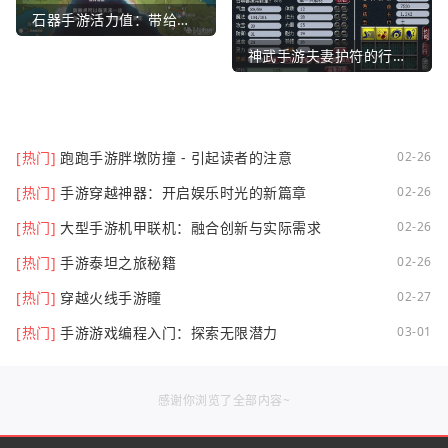
石器手游活力值：带给你全新的游戏体验
神武手游夫妻护符的行业文章
[热门]
跑跑手游胖墩防撞 - 引起读者的注意
02-26
[热门]
手游穿越神器：开启娱乐时光的新篇章
02-26
[热门]
大型手游机甲联机：融合创新与实际需求
02-26
[热门]
手游泰坦之旅秘籍
02-26
[热门]
穿越火线手游瞳
02-27
[热门]
手游游戏编程入门：探索无限潜力
03-01
感谢你浏览了全部内容~