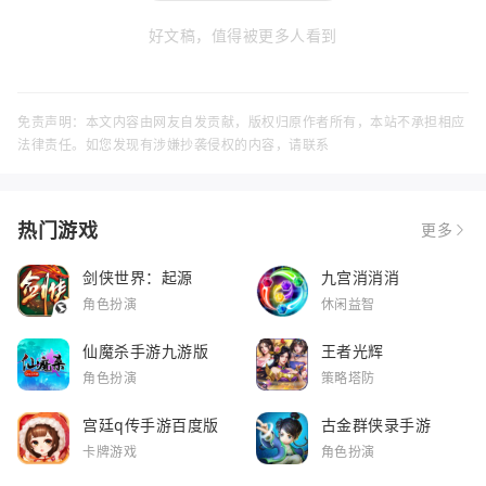
好文稿，值得被更多人看到
免责声明：本文内容由网友自发贡献，版权归原作者所有，本站不承担相应
法律责任。如您发现有涉嫌抄袭侵权的内容，请联系
热门游戏
更多
剑侠世界：起源
九宫消消消
角色扮演
休闲益智
仙魔杀手游九游版
王者光辉
角色扮演
策略塔防
宫廷q传手游百度版
古金群侠录手游
卡牌游戏
角色扮演