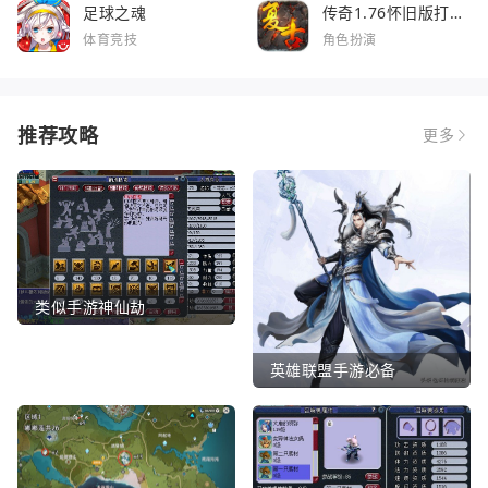
足球之魂
传奇1.76怀旧版打金
服
体育竞技
角色扮演
推荐攻略
更多
类似手游神仙劫
英雄联盟手游必备