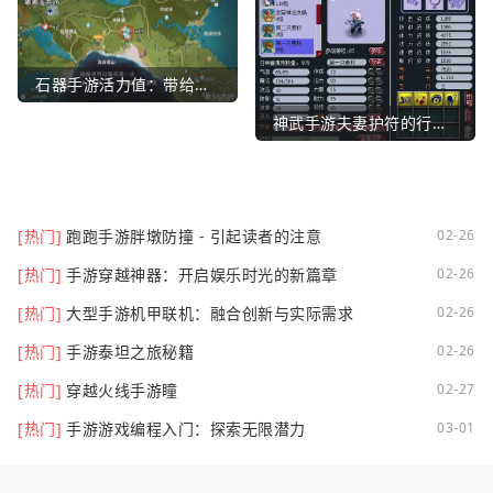
石器手游活力值：带给你全新的游戏体验
神武手游夫妻护符的行业文章
[热门]
跑跑手游胖墩防撞 - 引起读者的注意
02-26
[热门]
手游穿越神器：开启娱乐时光的新篇章
02-26
[热门]
大型手游机甲联机：融合创新与实际需求
02-26
[热门]
手游泰坦之旅秘籍
02-26
[热门]
穿越火线手游瞳
02-27
[热门]
手游游戏编程入门：探索无限潜力
03-01