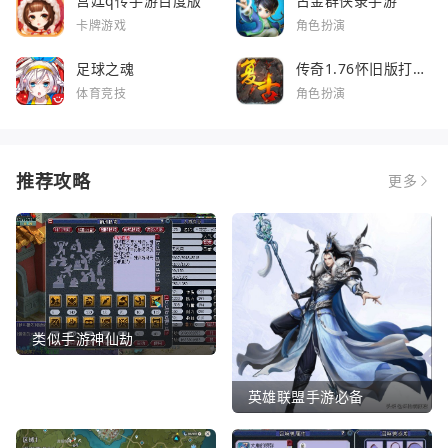
宫廷q传手游百度版
古金群侠录手游
卡牌游戏
角色扮演
足球之魂
传奇1.76怀旧版打金
服
体育竞技
角色扮演
推荐攻略
更多
类似手游神仙劫
英雄联盟手游必备