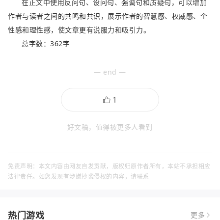
在正文中使用反问句、设问句、强调句和质疑句，可以增加
作者与读者之间的共鸣和共识，展示作者的智慧感、权威感、个
性感和理性感，使文章更有说服力和吸引力。
总字数：362字
— end —
好文稿，值得被更多人看到
免责声明：本文内容由网友自发贡献，版权归原作者所有，本站不承担相应
法律责任。如您发现有涉嫌抄袭侵权的内容，请联系
热门游戏
更多