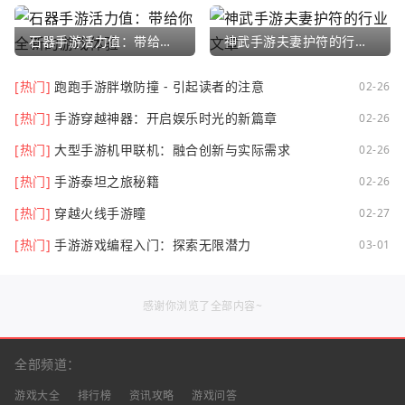
石器手游活力值：带给你全新的游戏体验
神武手游夫妻护符的行业文章
[热门]
跑跑手游胖墩防撞 - 引起读者的注意
02-26
[热门]
手游穿越神器：开启娱乐时光的新篇章
02-26
[热门]
大型手游机甲联机：融合创新与实际需求
02-26
[热门]
手游泰坦之旅秘籍
02-26
[热门]
穿越火线手游瞳
02-27
[热门]
手游游戏编程入门：探索无限潜力
03-01
感谢你浏览了全部内容~
全部频道：
游戏大全
排行榜
资讯攻略
游戏问答