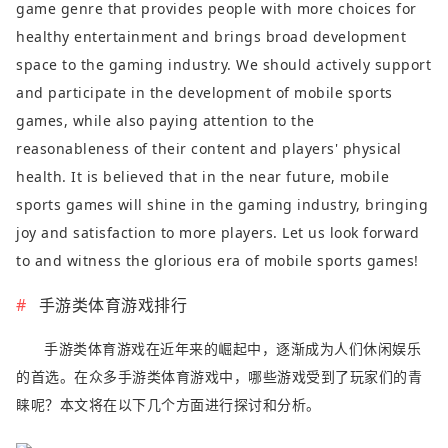
game genre that provides people with more choices for
healthy entertainment and brings broad development
space to the gaming industry. We should actively support
and participate in the development of mobile sports
games, while also paying attention to the
reasonableness of their content and players' physical
health. It is believed that in the near future, mobile
sports games will shine in the gaming industry, bringing
joy and satisfaction to more players. Let us look forward
to and witness the glorious era of mobile sports games!
手游类体育游戏排行
手游类体育游戏在近年来的崛起中，逐渐成为人们休闲娱乐
的首选。在众多手游类体育游戏中，哪些游戏受到了玩家们的青
睐呢？本文将在以下几个方面进行探讨和分析。