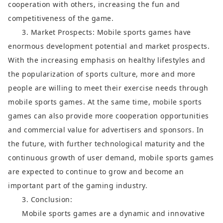
cooperation with others, increasing the fun and
competitiveness of the game.
3. Market Prospects: Mobile sports games have
enormous development potential and market prospects.
With the increasing emphasis on healthy lifestyles and
the popularization of sports culture, more and more
people are willing to meet their exercise needs through
mobile sports games. At the same time, mobile sports
games can also provide more cooperation opportunities
and commercial value for advertisers and sponsors. In
the future, with further technological maturity and the
continuous growth of user demand, mobile sports games
are expected to continue to grow and become an
important part of the gaming industry.
3. Conclusion:
Mobile sports games are a dynamic and innovative