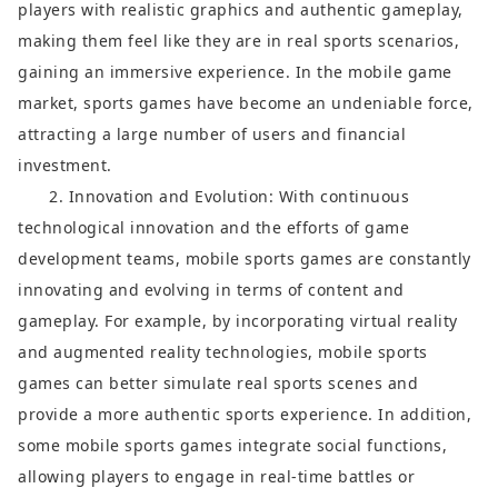
players with realistic graphics and authentic gameplay,
making them feel like they are in real sports scenarios,
gaining an immersive experience. In the mobile game
market, sports games have become an undeniable force,
attracting a large number of users and financial
investment.
2. Innovation and Evolution: With continuous
technological innovation and the efforts of game
development teams, mobile sports games are constantly
innovating and evolving in terms of content and
gameplay. For example, by incorporating virtual reality
and augmented reality technologies, mobile sports
games can better simulate real sports scenes and
provide a more authentic sports experience. In addition,
some mobile sports games integrate social functions,
allowing players to engage in real-time battles or