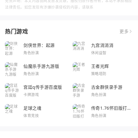
免责声明：本文内容由网友自发贡献，版权归原作者所有，本站不承担相应
法律责任。如您发现有涉嫌抄袭侵权的内容，请联系
热门游戏
更多
剑侠世界：起源
九宫消消消
角色扮演
休闲益智
仙魔杀手游九游版
王者光辉
角色扮演
策略塔防
宫廷q传手游百度版
古金群侠录手游
卡牌游戏
角色扮演
足球之魂
传奇1.76怀旧版打金
服
体育竞技
角色扮演