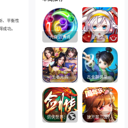
新、平衡性
得成功。
九宫消消消
足球之魂
王者光辉
古金群侠录手游
剑侠世界：起源
放开那三国2360版