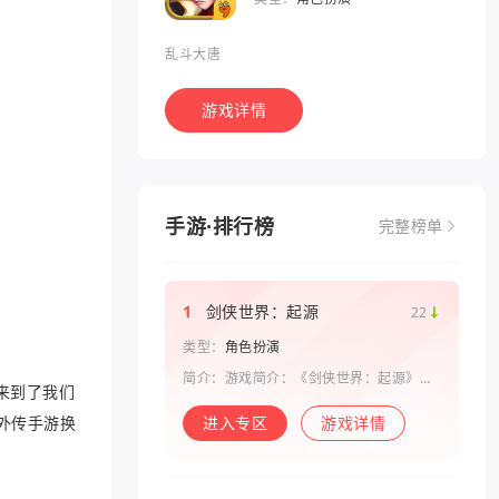
乱斗大唐
游戏详情
手游·排行榜
完整榜单
1
剑侠世界：起源
22
类型：
角色扮演
简介：游戏简介：《剑侠世界：起源》是
来到了我们
西山居剑侠原班人马打造的一款剑侠情缘
系列手游。复刻《剑侠世界》端游玩法和
外传手游换
进入专区
游戏详情
画面，还原“剑侠情缘”端游时代的特色设
定，比如五行相克、宋金战场、帮