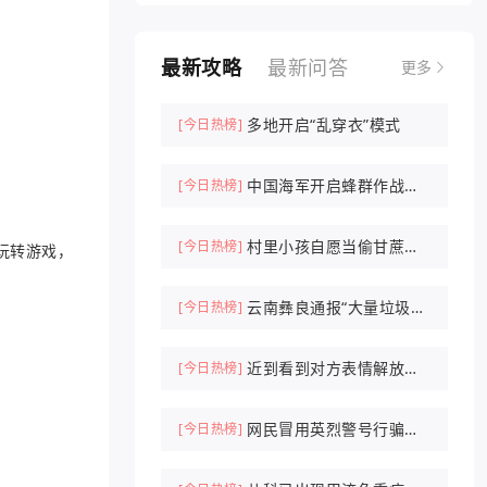
最新攻略
最新问答
更多
多地开启“乱穿衣”模式
[今日热榜]
中国海军开启蜂群作战时
[今日热榜]
代
村里小孩自愿当偷甘蔗农
[今日热榜]
玩转游戏，
场NPC抓人
云南彝良通报“大量垃圾倾
[今日热榜]
倒山中”
近到看到对方表情解放军
[今日热榜]
驱离外军机
网民冒用英烈警号行骗被
[今日热榜]
刑拘