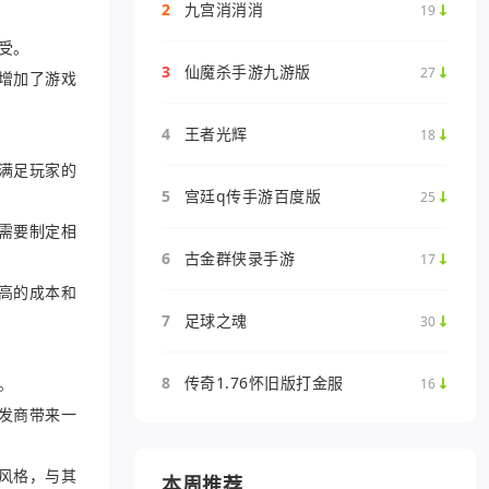
2
九宫消消消
19
受。
3
仙魔杀手游九游版
27
增加了游戏
4
王者光辉
18
满足玩家的
5
宫廷q传手游百度版
25
需要制定相
6
古金群侠录手游
17
高的成本和
7
足球之魂
30
8
传奇1.76怀旧版打金服
。
16
发商带来一
风格，与其
本周推荐