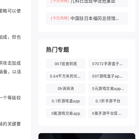
儿科已出现甲流危重症
[今日热榜]
策略可以使
中国驻日本福冈总领馆紧
[今日热榜]
急提醒
加成，但也
热门专题
供攻击加成
007追查到底
07072手游盒子app
装备，以适
0.64平方米的光都与你有关
007游戏盒子app官方版
0h消消消
0元游戏交易app(0氪游戏盒)
一个等级较
0.1折游戏盒app
0.1折手游平台
0氪游戏交易app
0氪手游平台官方版
装的关键要