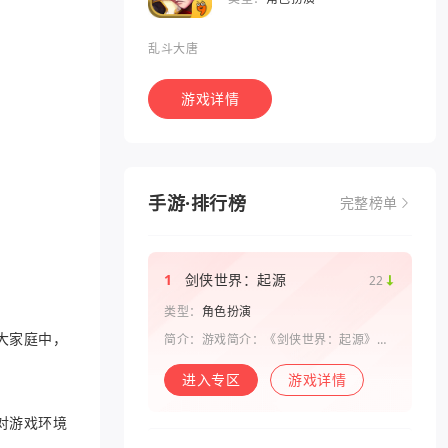
乱斗大唐
游戏详情
手游·排行榜
完整榜单
1
剑侠世界：起源
22
类型：
角色扮演
大家庭中，
简介：游戏简介：《剑侠世界：起源》是
西山居剑侠原班人马打造的一款剑侠情缘
系列手游。复刻《剑侠世界》端游玩法和
进入专区
游戏详情
画面，还原“剑侠情缘”端游时代的特色设
定，比如五行相克、宋金战场、帮
对游戏环境