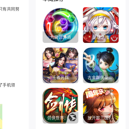
只有共同努
九宫消消消
足球之魂
王者光辉
古金群侠录手游
了手机领
剑侠世界：起源
放开那三国2360版