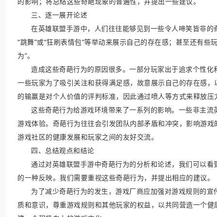
的影响；将总结这些奇葩现象的普遍性，并提出一些建议。
三、逐一展开论述
在英雄联盟手游中，人们往往能够见到一些令人啼笑皆非的
“跳舞”或“狂刷表情包”等举动来展示自己的存在感；甚至还有些
为”。
造成这些奇葩行为的原因很多。一部分玩家出于追求个性化
一些玩家为了吸引关注和获得满足感，故意展示自己的存在感，
的输赢是对个人价值的评判标准，因此通过喷人等方式来释放压
这些奇葩行为给游戏环境带来了一系列的影响。一些非主流
游戏体验。奇葩行为往往会引发团队内部矛盾和冲突，影响游戏
游戏社区的健康发展和玩家之间的友好交流。
四、总结观点和结论
通过对英雄联盟手游中奇葩行为的分析和论述，我们可以看
的一种反映。我们需要重视这些奇葩行为，并提出相应的建议。
为了减少奇葩行为的发生，游戏厂商应加强对游戏规则的宣
质和意识，尊重游戏规则和其他玩家的权益，以共同营造一个健