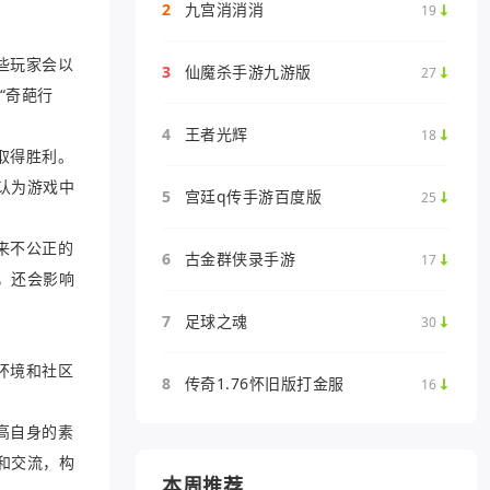
2
九宫消消消
19
些玩家会以
3
仙魔杀手游九游版
27
“奇葩行
4
王者光辉
18
取得胜利。
认为游戏中
5
宫廷q传手游百度版
25
来不公正的
6
古金群侠录手游
17
，还会影响
7
足球之魂
30
环境和社区
8
传奇1.76怀旧版打金服
16
高自身的素
和交流，构
本周推荐