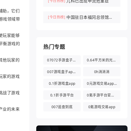
儿科已出现甲流危重症
[今日热榜]
辅助，它们
中国驻日本福冈总领馆紧
[今日热榜]
游戏领域带
急提醒
使玩家能够
平衡游戏的
热门专题
其他玩家的
07072手游盒子app
0.64平方米的光都与你有关
007游戏盒子app官方版
0h消消消
玩家的游戏
0.1折游戏盒app
0元游戏交易app(0氪游戏盒)
挑战了游戏
0.1折手游平台
0氪手游平台官方版
007追查到底
0氪游戏交易app
产业的未来