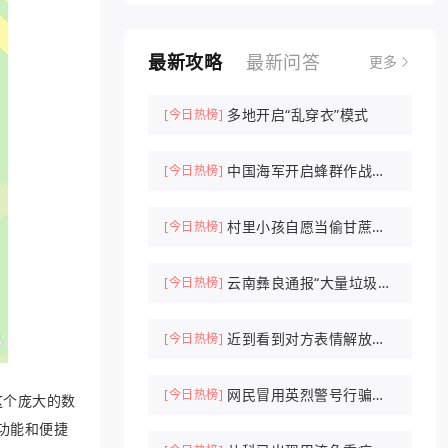
最新攻略
最新问答
更多
多地开启“乱穿衣”模式
[今日热榜]
中国海军开启蜂群作战时
[今日热榜]
代
村里小孩自愿当偷甘蔗农
[今日热榜]
场NPC抓人
云南彝良通报“大量垃圾倾
[今日热榜]
倒山中”
近到看到对方表情解放军
[今日热榜]
驱离外军机
网民冒用英烈警号行骗被
[今日热榜]
这个庞大的数
刑拘
功能和便捷