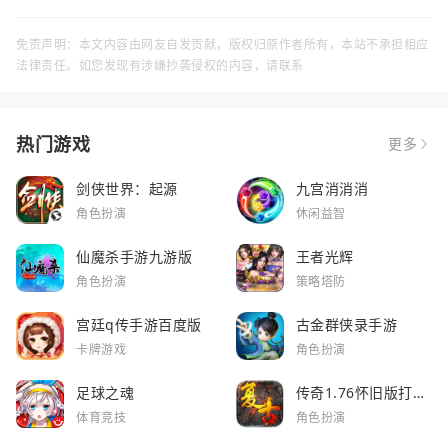
免责声明：本文内容由网友自发贡献，版权归原作者所有，本站不承担相应
法律责任。如您发现有涉嫌抄袭侵权的内容，请联系
热门游戏
更多
剑侠世界：起源
九宫消消消
角色扮演
休闲益智
仙魔杀手游九游版
王者光辉
角色扮演
策略塔防
宫廷q传手游百度版
古金群侠录手游
卡牌游戏
角色扮演
足球之魂
传奇1.76怀旧版打金
服
体育竞技
角色扮演