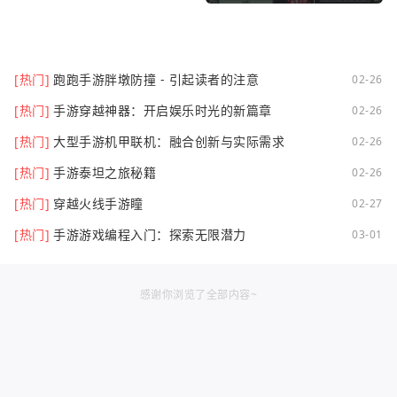
[热门]
跑跑手游胖墩防撞 - 引起读者的注意
02-26
[热门]
手游穿越神器：开启娱乐时光的新篇章
02-26
[热门]
大型手游机甲联机：融合创新与实际需求
02-26
[热门]
手游泰坦之旅秘籍
02-26
[热门]
穿越火线手游瞳
02-27
[热门]
手游游戏编程入门：探索无限潜力
03-01
感谢你浏览了全部内容~