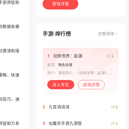
手游师徒助
游戏详情
和数据来展
手游·排行榜
完整榜单
过邀请和接
1
剑侠世界：起源
22
类型：
角色扮演
简介：游戏简介：《剑侠世界：起源》是
策略，快速
西山居剑侠原班人马打造的一款剑侠情缘
系列手游。复刻《剑侠世界》端游玩法和
进入专区
游戏详情
画面，还原“剑侠情缘”端游时代的特色设
定，比如五行相克、宋金战场、帮
和技巧，通
2
九宫消消消
。
19
师徒助力系
3
仙魔杀手游九游版
27