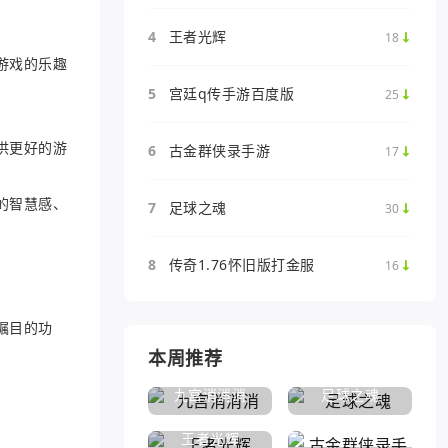
4
王者光辉
18
游戏的乐趣
5
宫廷q传手游百度版
25
供更好的游
6
古金群侠录手游
17
的智慧感、
7
足球之魂
30
8
传奇1.76怀旧版打金服
16
瞩目的功
本周推荐
九宫消消消
足球之魂
王者光辉