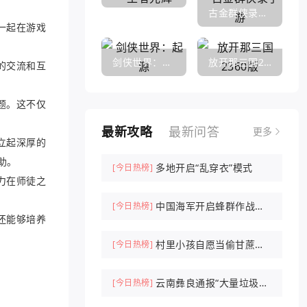
古金群侠录手游
一起在游戏
剑侠世界：起源
放开那三国2360版
的交流和互
题。这不仅
最新攻略
最新问答
更多
立起深厚的
助。
多地开启“乱穿衣”模式
[今日热榜]
力在师徒之
中国海军开启蜂群作战时
[今日热榜]
还能够培养
代
村里小孩自愿当偷甘蔗农
[今日热榜]
场NPC抓人
云南彝良通报“大量垃圾倾
[今日热榜]
倒山中”