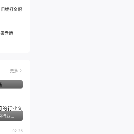
6怀旧版打金服
游果盘版
更多
神武手游夫妻护符的行业文章
02-26