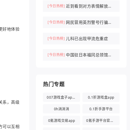
近到看到对方表情解放军
[今日热榜]
驱离外军机
网民冒用英烈警号行骗被
[今日热榜]
更好地体验
刑拘
儿科已出现甲流危重症
[今日热榜]
中国驻日本福冈总领馆紧
[今日热榜]
急提醒
热门专题
007游戏盒子app官方版
0.1折游戏盒app
关系，高级
0h消消消
0.1折手游平台
0氪游戏交易app
0氪手游平台官方版
方可以互相