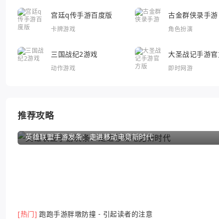
宫廷q传手游百度版
古金群侠录手游
卡牌游戏
角色扮演
三国战纪2游戏
大圣战记手游官
动作游戏
即时网游
推荐攻略
英雄联盟手游发条：走进移动电竞新时代
[热门]
跑跑手游胖墩防撞 - 引起读者的注意