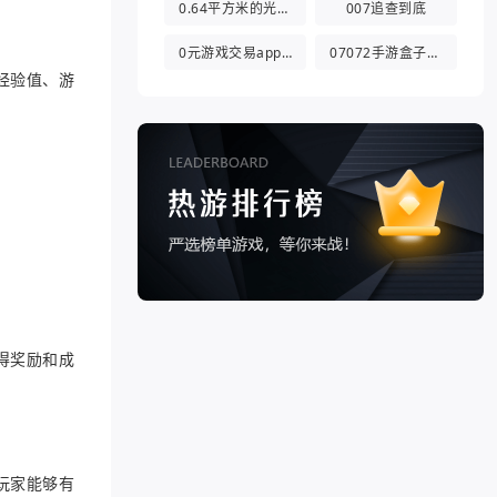
0.64平方米的光都与你有关
007追查到底
0元游戏交易app(0氪游戏盒)
07072手游盒子app
经验值、游
得奖励和成
玩家能够有