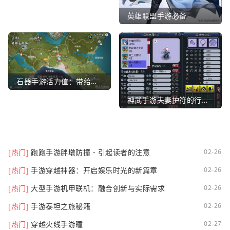
英雄联盟手游必备
石器手游活力值：带给你全新的游戏体验
神武手游夫妻护符的行业文章
[热门]
跑跑手游胖墩防撞 - 引起读者的注意
02-26
[热门]
手游穿越神器：开启娱乐时光的新篇章
02-26
[热门]
大型手游机甲联机：融合创新与实际需求
02-26
[热门]
手游泰坦之旅秘籍
02-26
[热门]
穿越火线手游瞳
02-27