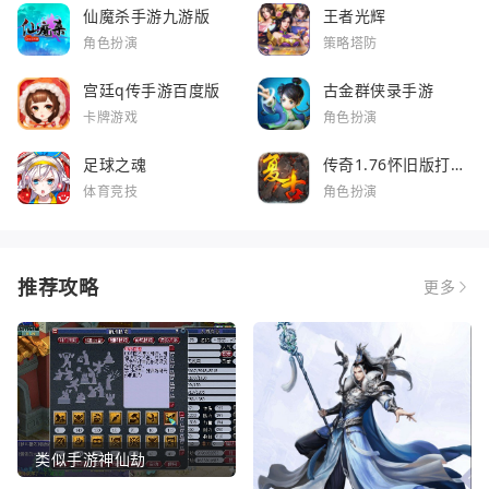
仙魔杀手游九游版
王者光辉
角色扮演
策略塔防
宫廷q传手游百度版
古金群侠录手游
卡牌游戏
角色扮演
足球之魂
传奇1.76怀旧版打金
服
体育竞技
角色扮演
推荐攻略
更多
类似手游神仙劫