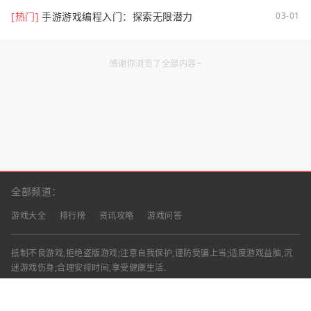
[热门]
手游游戏编程入门：探索无限潜力
03-01
感谢你浏览了全部内容~
全部频道：
游戏大全
排行榜
资讯攻略
游戏问答
抵制不良游戏,拒绝盗版游戏;注意自我保护,谨防受骗上当;适度游戏益脑,沉
迷游戏伤身;合理安排时间,享受健康生活.
声明：部分资讯文章来自互联网，对本站有任何建议、意见或投诉，请与本
站联系
工作时间：9:00-18:00（周一至周五）