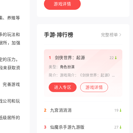
游戏详情
集、养殖等
手游·排行榜
多的玩法和
完整榜单
居所，加强
1
剑侠世界：起源
22
定的压力。
类型：
角色扮演
段来获取资
简介：游戏简介：《剑侠世界：起源》是
西山居剑侠原班人马打造的一款剑侠情缘
。完善游戏
系列手游。复刻《剑侠世界》端游玩法和
进入专区
游戏详情
画面，还原“剑侠情缘”端游时代的特色设
定，比如五行相克、宋金战场、帮
戏公司和玩
2
九宫消消消
19
低级居所的
3
仙魔杀手游九游版
27