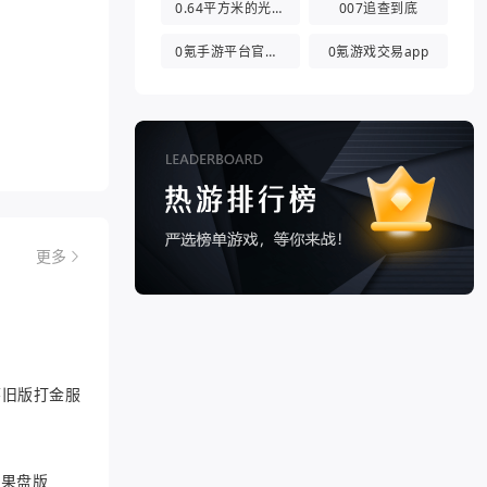
0.64平方米的光都与你有关
007追查到底
0氪手游平台官方版
0氪游戏交易app
更多
6怀旧版打金服
游果盘版