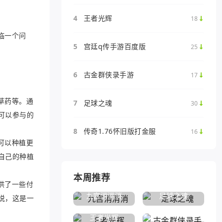
4
王者光辉
18
临一个问
5
宫廷q传手游百度版
25
6
古金群侠录手游
17
草药等。通
7
足球之魂
30
可以参与的
8
传奇1.76怀旧版打金服
16
可以种植更
自己的种植
本周推荐
供了一些付
九宫消消消
足球之魂
说，这是一
王者光辉