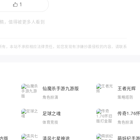
稿，值得被更多人看到
所有，本站不承担相应法律责任。如您发现有涉嫌抄袭侵权的内容，请联系
仙魔杀手游九游版
王者光辉
角色扮演
策略塔防
足球之魂
传奇1.7
体育竞技
角色扮演
方版
清风七星神途
萌妖纪手