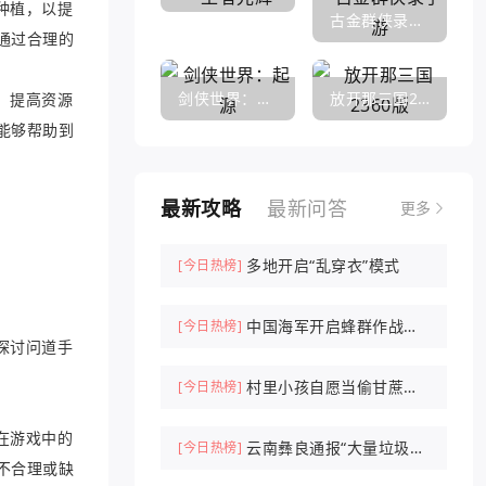
种植，以提
古金群侠录手游
通过合理的
剑侠世界：起源
放开那三国2360版
，提高资源
能够帮助到
最新攻略
最新问答
更多
多地开启“乱穿衣”模式
[今日热榜]
中国海军开启蜂群作战时
[今日热榜]
探讨问道手
代
村里小孩自愿当偷甘蔗农
[今日热榜]
场NPC抓人
在游戏中的
云南彝良通报“大量垃圾倾
[今日热榜]
不合理或缺
倒山中”