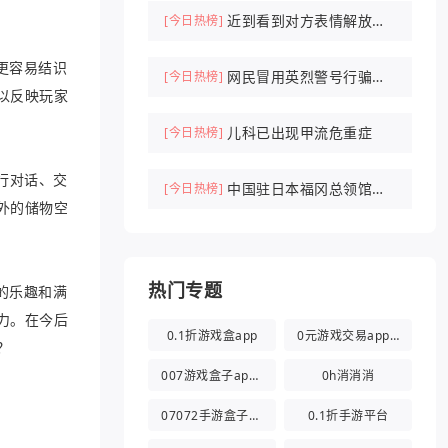
近到看到对方表情解放军
[今日热榜]
驱离外军机
更容易结识
网民冒用英烈警号行骗被
[今日热榜]
以反映玩家
刑拘
儿科已出现甲流危重症
[今日热榜]
行对话、交
中国驻日本福冈总领馆紧
[今日热榜]
外的储物空
急提醒
热门专题
的乐趣和满
力。在今后
0.1折游戏盒app
0元游戏交易app(0氪游戏盒)
？
007游戏盒子app官方版
0h消消消
07072手游盒子app
0.1折手游平台