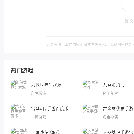
好文
免责声明：本文内容由网友自发贡献，版权归原作者
热门游戏
剑侠世界：起源
九宫消消消
角色扮演
休闲益智
宫廷q传手游百度版
古金群侠录手游
卡牌游戏
角色扮演
三国战纪2游戏
大圣战记手游官