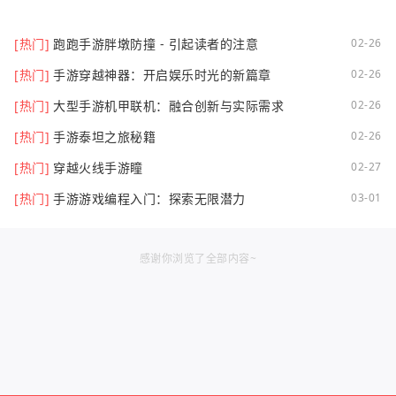
[热门]
跑跑手游胖墩防撞 - 引起读者的注意
02-26
[热门]
手游穿越神器：开启娱乐时光的新篇章
02-26
[热门]
大型手游机甲联机：融合创新与实际需求
02-26
[热门]
手游泰坦之旅秘籍
02-26
[热门]
穿越火线手游瞳
02-27
[热门]
手游游戏编程入门：探索无限潜力
03-01
感谢你浏览了全部内容~