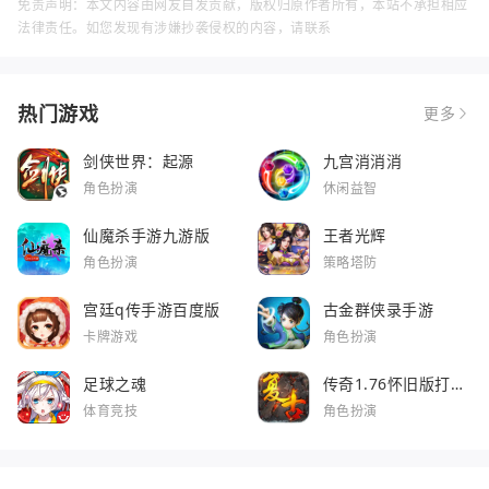
免责声明：本文内容由网友自发贡献，版权归原作者所有，本站不承担相应
法律责任。如您发现有涉嫌抄袭侵权的内容，请联系
热门游戏
更多
剑侠世界：起源
九宫消消消
角色扮演
休闲益智
仙魔杀手游九游版
王者光辉
角色扮演
策略塔防
宫廷q传手游百度版
古金群侠录手游
卡牌游戏
角色扮演
足球之魂
传奇1.76怀旧版打金
服
体育竞技
角色扮演