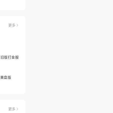
更多
6怀旧版打金服
游果盘版
更多