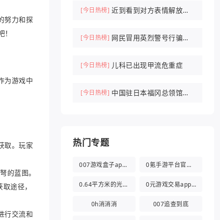
近到看到对方表情解放军
[今日热榜]
的努力和探
驱离外军机
吧！
网民冒用英烈警号行骗被
[今日热榜]
刑拘
儿科已出现甲流危重症
[今日热榜]
作为游戏中
中国驻日本福冈总领馆紧
[今日热榜]
急提醒
热门专题
获取。玩家
007游戏盒子app官方版
0氪手游平台官方版
取弩的蓝图。
0.64平方米的光都与你有关
0元游戏交易app(0氪游戏盒)
获取途径，
0h消消消
007追查到底
进行交流和