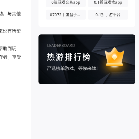
0氪游戏交易app
0.1折游戏盒app
动，与其他
07072手游盒子app
0.1折手游平台
来说有所帮
帮助到玩
存者，享受