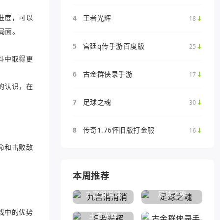
准度，可以
4
王者光辉
18
局面。
5
宫廷q传手游百度版
25
斗中取得更
6
古金群侠录手游
17
的认识，在
7
足球之魂
30
8
传奇1.76怀旧版打金服
16
命和击败敌
本周推荐
九宫消消消
足球之魂
戏中的优势
王者光辉