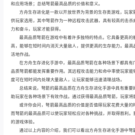
和应用场景；总结弩箭最高品质的价值和意义。
方舟生存进化是一款以开放世界为背景的生存类游戏，玩家
供玩家选用，其中弩箭作为一种远程攻击武器，具有较高的击杀
力和奋斗，玩家才能获得。
最高品质弩箭在游戏中有着许多独特的特点。它具备更高的
高，能够在短时间内消灭大量敌人，提供更高的生存能力。最高
活地作战。
在方舟生存进化手游中，最高品质弩箭在各种场景下都具有
品质弩箭都能发挥重要作用。其远程攻击能力和命中率使玩家能
度可在短时间内处理大量敌人，让玩家能够迅速清理战场。
总结来说，弩箭的最高品质在方舟生存进化手游中具有重要
助玩家在各种场景下有效作战。通过获得最高品质弩箭，玩家将
或许你会问，弩箭最高品质的价值是否值得玩家花费大量的
而弩箭的最高品质可以使玩家轻松应对各种挑战，并取得胜利。
的游戏体验。
通过以上内容的介绍，我们可以看出方舟生存进化手游中弩