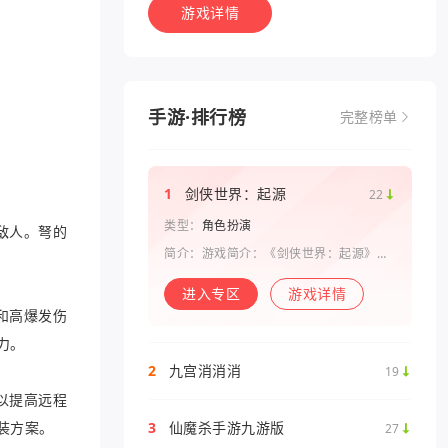
游戏详情
手游·排行榜
完整榜单
1
剑侠世界：起源
22
类型：
角色扮演
敌人。弩的
简介：游戏简介：《剑侠世界：起源》是
西山居剑侠原班人马打造的一款剑侠情缘
系列手游。复刻《剑侠世界》端游玩法和
进入专区
游戏详情
画面，还原“剑侠情缘”端游时代的特色设
和高爆发伤
定，比如五行相克、宋金战场、帮
力。
2
九宫消消消
19
以提高远程
装方案。
3
仙魔杀手游九游版
27