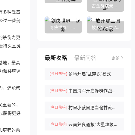
古金群侠录手游
有多种武器
经过一番努
剑侠世界：起源
放开那三国2360版
的杀伤力更
更持久且灵
最新攻略
最新问答
更多
基地，最高
力和装填速
多地开启“乱穿衣”模式
[今日热榜]
力，还能帮
中国海军开启蜂群作战时
[今日热榜]
代
关重要的，
村里小孩自愿当偷甘蔗农
[今日热榜]
以获得更好
场NPC抓人
云南彝良通报“大量垃圾倾
[今日热榜]
和更强的杀
倒山中”