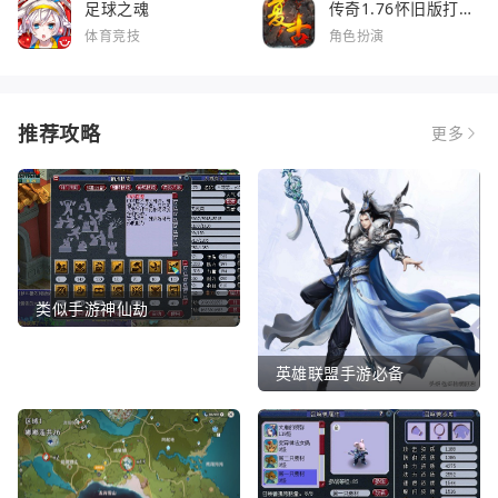
足球之魂
传奇1.76怀旧版打金
服
体育竞技
角色扮演
推荐攻略
更多
类似手游神仙劫
英雄联盟手游必备