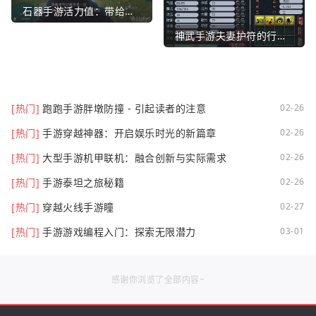
石器手游活力值：带给你全新的游戏体验
神武手游夫妻护符的行业文章
[热门]
跑跑手游胖墩防撞 - 引起读者的注意
02-26
[热门]
手游穿越神器：开启娱乐时光的新篇章
02-26
[热门]
大型手游机甲联机：融合创新与实际需求
02-26
[热门]
手游泰坦之旅秘籍
02-26
[热门]
穿越火线手游瞳
02-27
[热门]
手游游戏编程入门：探索无限潜力
03-01
感谢你浏览了全部内容~