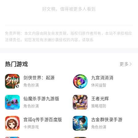
好文稿，值得被更多人看到
免责声明：本文内容由网友自发贡献，版权归原作者所有，本站不承担相应
法律责任。如您发现有涉嫌抄袭侵权的内容，请联系
热门游戏
更多
剑侠世界：起源
九宫消消消
角色扮演
休闲益智
仙魔杀手游九游版
王者光辉
角色扮演
策略塔防
宫廷q传手游百度版
古金群侠录手游
卡牌游戏
角色扮演