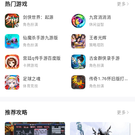
热门游戏
更多
剑侠世界：起源
九宫消消消
角色扮演
休闲益智
仙魔杀手游九游版
王者光辉
角色扮演
策略塔防
宫廷q传手游百度版
古金群侠录手游
卡牌游戏
角色扮演
足球之魂
传奇1.76怀旧版打金
服
体育竞技
角色扮演
推荐攻略
更多