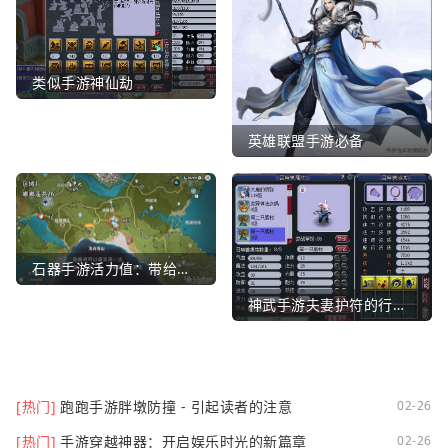
类似手游神仙劫
英雄联盟手游必备
石器手游活力值：带给你全新的游戏体验
神武手游夫妻护符的行业文章
[热门]
跑跑手游胖墩防撞 - 引起读者的注意
02-26
[热门]
手游穿越神器：开启娱乐时光的新篇章
02-26