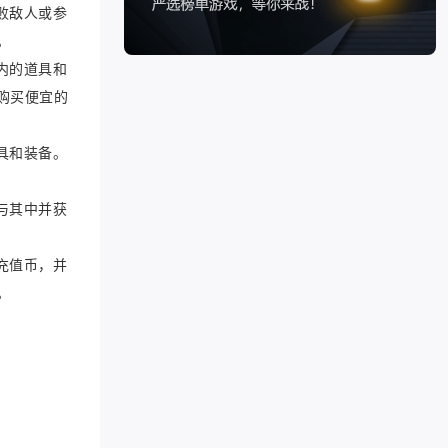
败敌人或参
。
内的道具和
购买便宜的
具和装备。
与其中并获
充值币，并
。