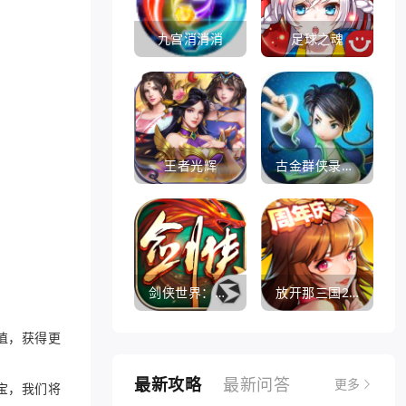
九宫消消消
足球之魂
王者光辉
古金群侠录手游
剑侠世界：起源
放开那三国2360版
值，获得更
最新攻略
最新问答
更多
宝，我们将