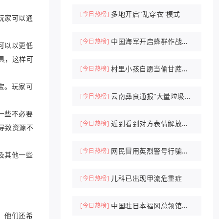
多地开启“乱穿衣”模式
[今日热榜]
玩家可以通
中国海军开启蜂群作战时
[今日热榜]
可以以更低
代
具，这样可
村里小孩自愿当偷甘蔗农
[今日热榜]
场NPC抓人
宝。玩家可
云南彝良通报“大量垃圾倾
[今日热榜]
倒山中”
一些不必要
近到看到对方表情解放军
[今日热榜]
导致资源不
驱离外军机
网民冒用英烈警号行骗被
[今日热榜]
及其他一些
刑拘
儿科已出现甲流危重症
[今日热榜]
中国驻日本福冈总领馆紧
[今日热榜]
，他们还希
急提醒