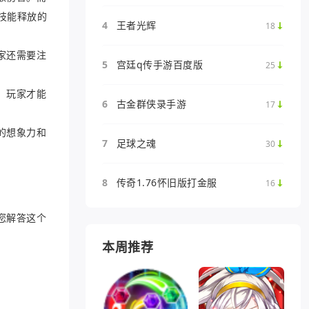
技能释放的
4
王者光辉
18
家还需要注
5
宫廷q传手游百度版
25
，玩家才能
6
古金群侠录手游
17
的想象力和
7
足球之魂
30
8
传奇1.76怀旧版打金服
16
您解答这个
本周推荐