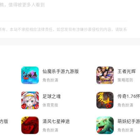
稿，值得被更多人看到
所有，本站不承担相应法律责任。如您发现有涉嫌抄袭侵权的内容，请联系
仙魔杀手游九游版
王者光辉
角色扮演
策略塔防
足球之魂
传奇1.7
体育竞技
角色扮演
方版
清风七星神途
萌妖纪手
角色扮演
角色扮演