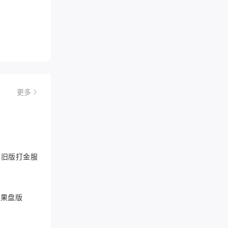
更多
6怀旧版打金服
游果盘版