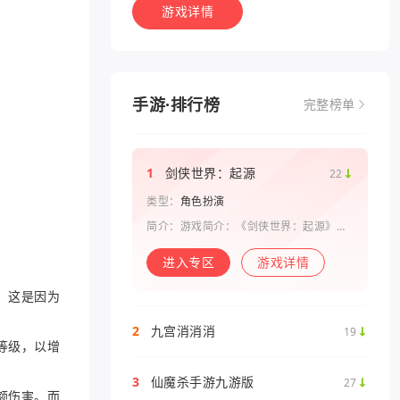
游戏详情
手游·排行榜
完整榜单
1
剑侠世界：起源
22
类型：
角色扮演
简介：游戏简介：《剑侠世界：起源》是
西山居剑侠原班人马打造的一款剑侠情缘
系列手游。复刻《剑侠世界》端游玩法和
进入专区
游戏详情
画面，还原“剑侠情缘”端游时代的特色设
定，比如五行相克、宋金战场、帮
。这是因为
2
九宫消消消
19
等级，以增
3
仙魔杀手游九游版
27
额伤害。而