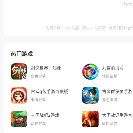
好文
免责声明：本文内容由网友自发贡献，版权归原作者
热门游戏
剑侠世界：起源
九宫消消消
角色扮演
休闲益智
宫廷q传手游百度版
古金群侠录手游
卡牌游戏
角色扮演
三国战纪2游戏
大圣战记手游官
动作游戏
即时网游