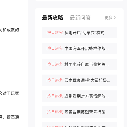
最新攻略
最新问答
更多
利和成就的
多地开启“乱穿衣”模式
[今日热榜]
中国海军开启蜂群作战时
[今日热榜]
代
村里小孩自愿当偷甘蔗农
[今日热榜]
场NPC抓人
云南彝良通报“大量垃圾倾
[今日热榜]
倒山中”
义对于玩家
近到看到对方表情解放军
[今日热榜]
驱离外军机
网民冒用英烈警号行骗被
[今日热榜]
择，提高通
刑拘