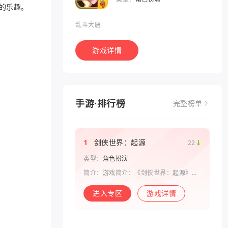
的乐趣。
乱斗大唐
游戏详情
手游·排行榜
完整榜单
1
剑侠世界：起源
22
类型：
角色扮演
简介：游戏简介：《剑侠世界：起源》是
西山居剑侠原班人马打造的一款剑侠情缘
系列手游。复刻《剑侠世界》端游玩法和
进入专区
游戏详情
画面，还原“剑侠情缘”端游时代的特色设
定，比如五行相克、宋金战场、帮