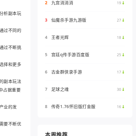
2
九宫消消消
19
分析副本玩
3
仙魔杀手游九游版
27
通过不同的
4
王者光辉
18
通过不断挑
5
宫廷q传手游百度版
25
选择和更多
6
古金群侠录手游
17
的副本玩法
7
足球之魂
30
中占据重要
8
传奇1.76怀旧版打金服
产业的发
16
需要不断优
本周推荐