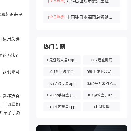
儿科已出现甲流危重症
[今日热榜]
能和装备来提
中国驻日本福冈总领馆紧
[今日热榜]
急提醒
并运用关键
热门专题
略的方法？
0元游戏交易app(0氪游戏盒)
007追查到底
，我们都可
0.1折手游平台
0氪手游平台官方版
0氪游戏交易app
0.64平方米的光都与你有关
07072手游盒子app
007游戏盒子app官方版
何选择适合
，可以增加
0.1折游戏盒app
0h消消消
地介绍了手游