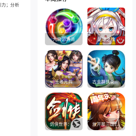
引力；分析
九宫消消消
足球之魂
王者光辉
古金群侠录手游
剑侠世界：起源
放开那三国2360版