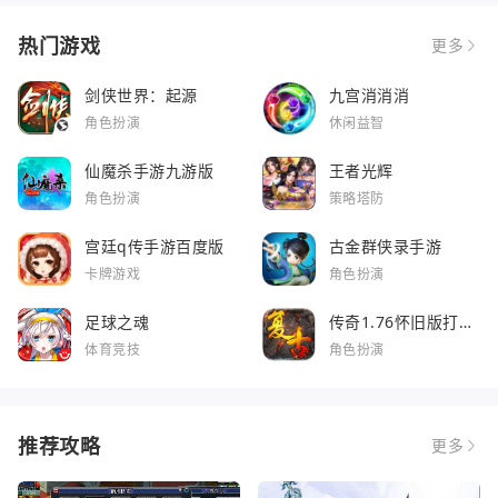
热门游戏
更多
剑侠世界：起源
九宫消消消
角色扮演
休闲益智
仙魔杀手游九游版
王者光辉
角色扮演
策略塔防
宫廷q传手游百度版
古金群侠录手游
卡牌游戏
角色扮演
足球之魂
传奇1.76怀旧版打金
服
体育竞技
角色扮演
推荐攻略
更多