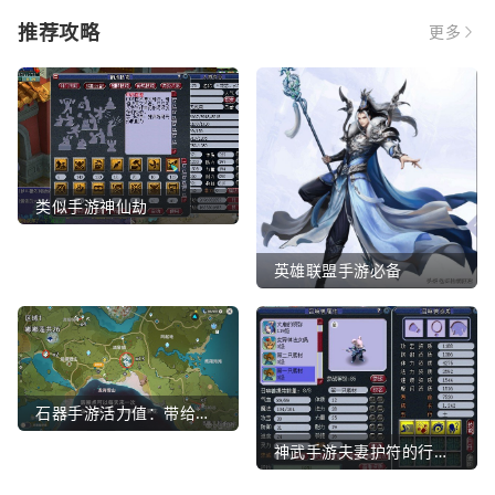
推荐攻略
更多
类似手游神仙劫
英雄联盟手游必备
石器手游活力值：带给你全新的游戏体验
神武手游夫妻护符的行业文章