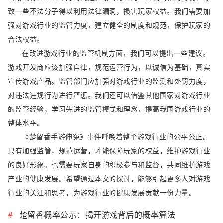
致一些不法分子得以利用法律漏洞，损害玩家权益。我们需要加
强对游戏行业的监管力度，建立健全的制度和规范，保护玩家的
合法权益。
在改进游戏行业的监管机制方面，我们可以提出一些建议。
游戏开发商应该加强自律，规范运营行为，以诚信为基础，真实
宣传游戏产品。监管部门应加强对游戏行业的监测和处罚力度，
对违法违规行为进行严惩。我们还可以借鉴其他国家对游戏行业
的监管经验，学习先进的监管模式和理念，提高我国游戏行业的
整体水平。
《楚留香手游伸冤》事件呼唤着整个游戏行业的公平公正。
只有加强监管，规范运营，才能保障玩家的权益，维护游戏行业
的良好形象。也需要玩家自身的积极参与和监督，共同维护游戏
产业的健康发展。希望通过本文的探讨，能够引起更多人对游戏
行业的关注和思考，为游戏行业的健康发展贡献一份力量。
楚留香概率公示：揭开游戏背后的概率算法