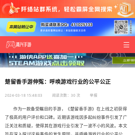
楚留香手游伸冤：呼唤游戏行业的公平公正
2024-03-18 15:48:03
阅读次数：30 次
举报
作为一款备受瞩目的手游，《楚留香手游》在上线之初获得
了极高的用户评价和口碑。近期该游戏因多起纠纷事件引发了广
泛关注和质疑，使得其在游戏行业引发了一波不小的风波。本文
旨在深入探讨这些事件的发生原因，并呼唤游戏行业的公平公