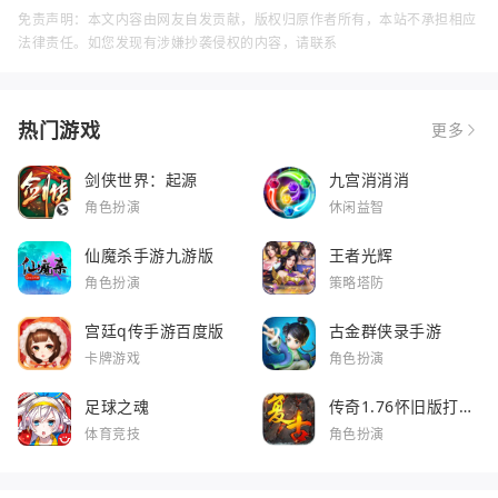
免责声明：本文内容由网友自发贡献，版权归原作者所有，本站不承担相应
法律责任。如您发现有涉嫌抄袭侵权的内容，请联系
热门游戏
更多
剑侠世界：起源
九宫消消消
角色扮演
休闲益智
仙魔杀手游九游版
王者光辉
角色扮演
策略塔防
宫廷q传手游百度版
古金群侠录手游
卡牌游戏
角色扮演
足球之魂
传奇1.76怀旧版打金
服
体育竞技
角色扮演