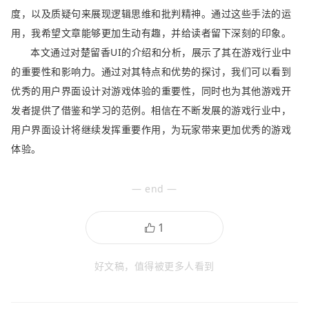
度，以及质疑句来展现逻辑思维和批判精神。通过这些手法的运
用，我希望文章能够更加生动有趣，并给读者留下深刻的印象。
本文通过对楚留香UI的介绍和分析，展示了其在游戏行业中
的重要性和影响力。通过对其特点和优势的探讨，我们可以看到
优秀的用户界面设计对游戏体验的重要性，同时也为其他游戏开
发者提供了借鉴和学习的范例。相信在不断发展的游戏行业中，
用户界面设计将继续发挥重要作用，为玩家带来更加优秀的游戏
体验。
— end —
好文稿，值得被更多人看到