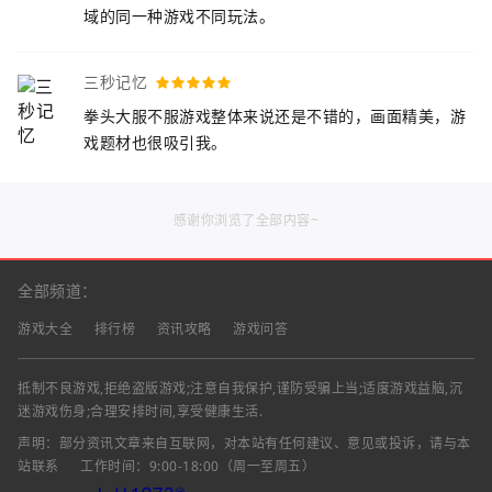
域的同一种游戏不同玩法。
三秒记忆
拳头大服不服游戏整体来说还是不错的，画面精美，游
戏题材也很吸引我。
感谢你浏览了全部内容~
全部频道：
游戏大全
排行榜
资讯攻略
游戏问答
抵制不良游戏,拒绝盗版游戏;注意自我保护,谨防受骗上当;适度游戏益脑,沉
迷游戏伤身;合理安排时间,享受健康生活.
声明：部分资讯文章来自互联网，对本站有任何建议、意见或投诉，请与本
站联系
工作时间：9:00-18:00（周一至周五）