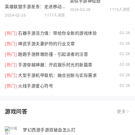
类似手游神仙劫
英雄联盟手游发条：走进移动电竞新时代
2024-02-26
1115人浏览
2024-02-26
1177人浏览
[热门]
石器手游活力值：带给你全新的游戏体验
02-26
[热门]
神武手游夫妻护符的行业文章
02-26
[热门]
跑跑手游胖墩防撞 - 引起读者的注意
02-26
[热门]
手游穿越神器：开启娱乐时光的新篇章
02-26
[热门]
大型手游机甲联机：融合创新与实际需求
02-26
[热门]
火线手游爱心符号
02-26
游戏问答
更多
梦幻西游手游双破血怎么打