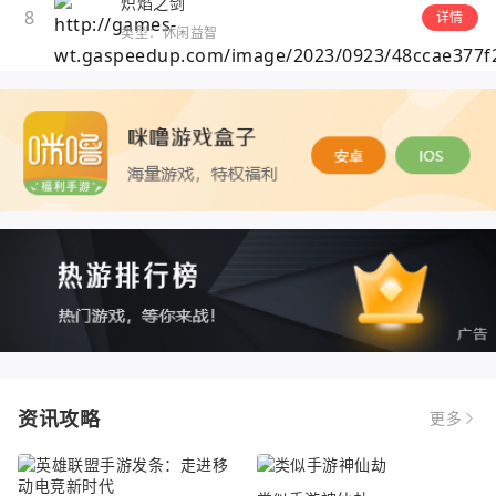
炽焰之剑
8
详情
类型：休闲益智
资讯攻略
更多