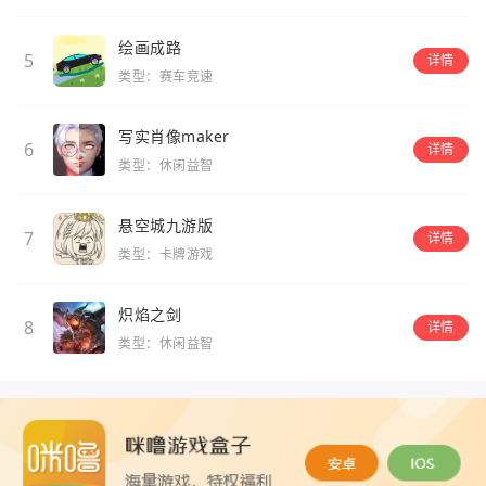
绘画成路
5
详情
类型：赛车竞速
写实肖像maker
6
详情
类型：休闲益智
悬空城九游版
7
详情
类型：卡牌游戏
炽焰之剑
8
详情
类型：休闲益智