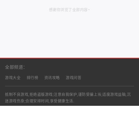
感谢你浏览了全部内容~
全部频道：
游戏大全
排行榜
资讯攻略
游戏问答
抵制不良游戏,拒绝盗版游戏;注意自我保护,谨防受骗上当;适度游戏益脑,沉
迷游戏伤身;合理安排时间,享受健康生活.
声明：部分资讯文章来自互联网，对本站有任何建议、意见或投诉，请与本
站联系
工作时间：9:00-18:00（周一至周五）
联系邮箱：
Copyright © 2023 - 2026
渝ICP备2025060439号-18
清兴手游