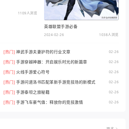
1109人浏览
英雄联盟手游必备
2024-02-26
1038人浏览
[热门]
神武手游夫妻护符的行业文章
02-26
[热门]
手游穿越神器：开启娱乐时光的新篇章
02-26
[热门]
火线手游爱心符号
02-26
[热门]
手游问道洛书匹配革新手游竞技场的新模式
02-26
[热门]
手游泰坦之旅秘籍
02-26
[热门]
手游飞车豪气值：释放你的竞技激情
02-26