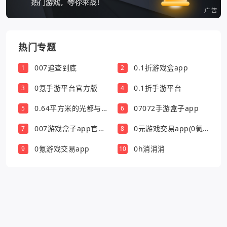
热门专题
007追查到底
0.1折游戏盒app
1
2
0氪手游平台官方版
0.1折手游平台
3
4
0.64平方米的光都与你
07072手游盒子app
5
6
有关
007游戏盒子app官方
0元游戏交易app(0氪
7
8
版
游戏盒)
0氪游戏交易app
0h消消消
9
10