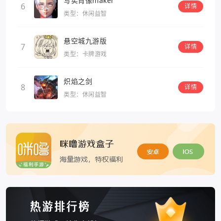
写实肖像maker
6
详情
类型：休闲益智
悬空城九游版
7
详情
类型：卡牌游戏
炽焰之剑
8
详情
类型：休闲益智