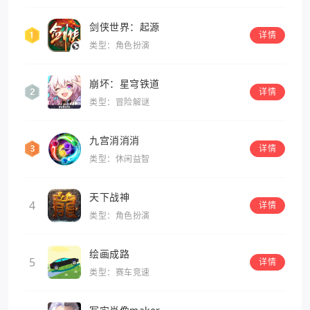
剑侠世界：起源
详情
类型：角色扮演
崩坏：星穹铁道
详情
类型：冒险解谜
九宫消消消
详情
类型：休闲益智
天下战神
4
详情
类型：角色扮演
绘画成路
5
详情
类型：赛车竞速