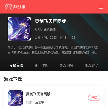
灵剑飞天官网版
类型：
角色扮演
更新时间：2023-10-18 11:52
简介：《灵剑飞天》是一款仙侠RPG手机游戏，灵剑飞天游戏有非常
高清的游戏画面，精致细腻的游戏场景，炫酷霸气的技能特效，带给
玩家非常棒的视觉体验，灵剑飞天游戏中还有丰富的游戏剧情，游
专区首页
资讯攻略
游戏问答
游戏评价
游戏下载
灵剑飞天官网版
详情
状态：
运营中