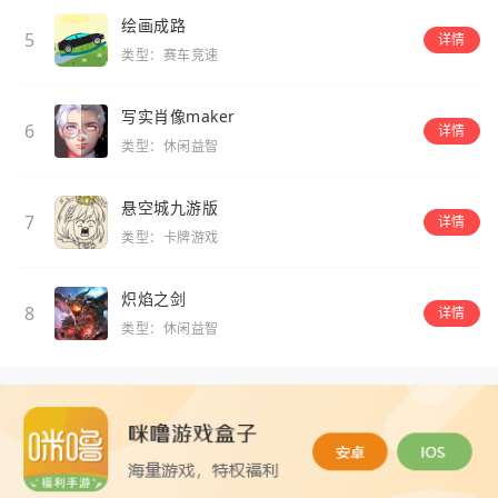
绘画成路
5
详情
类型：赛车竞速
写实肖像maker
6
详情
类型：休闲益智
悬空城九游版
7
详情
类型：卡牌游戏
炽焰之剑
8
详情
类型：休闲益智