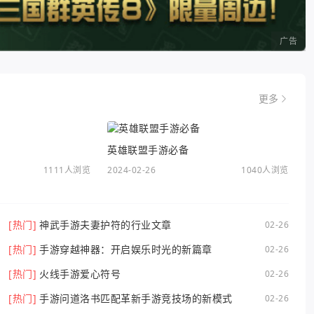
广告
更多
英雄联盟手游必备
1111人浏览
2024-02-26
1040人浏览
[热门]
神武手游夫妻护符的行业文章
02-26
[热门]
手游穿越神器：开启娱乐时光的新篇章
02-26
[热门]
火线手游爱心符号
02-26
[热门]
手游问道洛书匹配革新手游竞技场的新模式
02-26