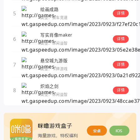
绘画成路
5
详情
类型：赛车竞速
写实肖像maker
6
详情
类型：休闲益智
悬空城九游版
7
详情
类型：卡牌游戏
炽焰之剑
8
详情
类型：休闲益智