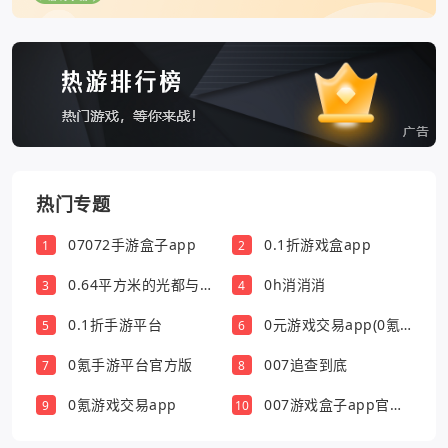
热门专题
07072手游盒子app
0.1折游戏盒app
1
2
0.64平方米的光都与你
0h消消消
3
4
有关
0.1折手游平台
0元游戏交易app(0氪
5
6
游戏盒)
0氪手游平台官方版
007追查到底
7
8
0氪游戏交易app
007游戏盒子app官方
9
10
版