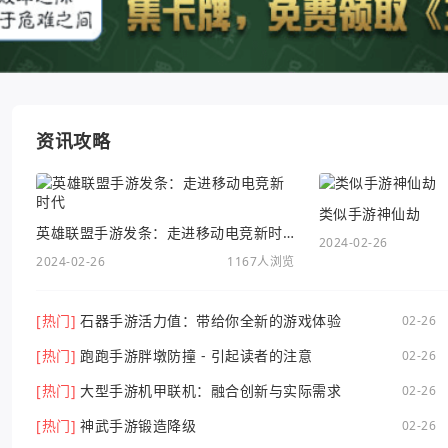
资讯攻略
类似手游神仙劫
英雄联盟手游发条：走进移动电竞新时代
2024-02-26
2024-02-26
1167人浏览
[热门]
石器手游活力值：带给你全新的游戏体验
02-26
[热门]
跑跑手游胖墩防撞 - 引起读者的注意
02-26
[热门]
大型手游机甲联机：融合创新与实际需求
02-26
[热门]
神武手游锻造降级
02-26