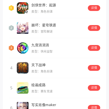
剑侠世界：起源
详情
类型：角色扮演
崩坏：星穹铁道
详情
类型：冒险解谜
九宫消消消
详情
类型：休闲益智
天下战神
4
详情
类型：角色扮演
绘画成路
5
详情
类型：赛车竞速
写实肖像maker
6
详情