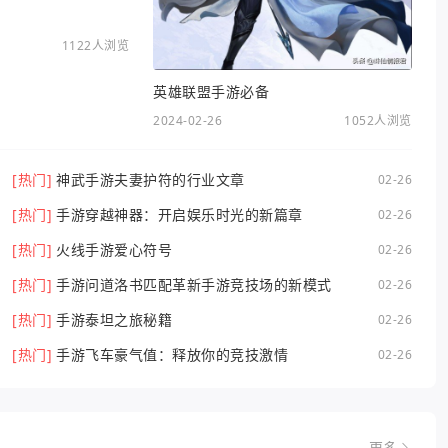
1122人浏览
英雄联盟手游必备
2024-02-26
1052人浏览
[热门]
神武手游夫妻护符的行业文章
02-26
[热门]
手游穿越神器：开启娱乐时光的新篇章
02-26
[热门]
火线手游爱心符号
02-26
[热门]
手游问道洛书匹配革新手游竞技场的新模式
02-26
[热门]
手游泰坦之旅秘籍
02-26
[热门]
手游飞车豪气值：释放你的竞技激情
02-26