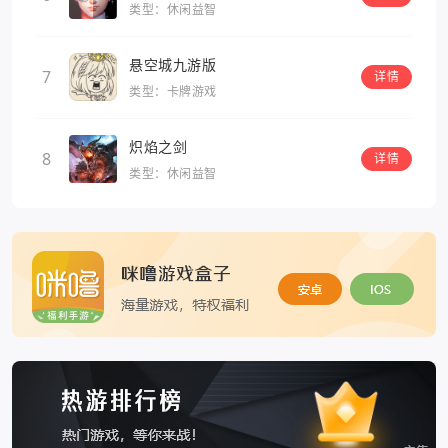
类型：休闲益智
悬空城九游版
7
详情
类型：卡牌游戏
炽焰之剑
8
详情
类型：休闲益智