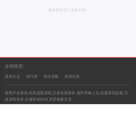
感谢你浏览了全部内容~
全部频道：
游戏大全
排行榜
资讯攻略
游戏问答
抵制不良游戏,拒绝盗版游戏;注意自我保护,谨防受骗上当;适度游戏益脑,沉
迷游戏伤身;合理安排时间,享受健康生活.
声明：部分资讯文章来自互联网，对本站有任何建议、意见或投诉，请与本
站联系
工作时间：9:00-18:00（周一至周五）
联系邮箱：
Copyright © 2023 - 2026
渝ICP备2025060439号-18
清兴手游