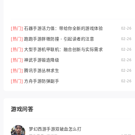
[热门]
石器手游活力值：带给你全新的游戏体验
02-26
[热门]
跑跑手游胖墩防撞 - 引起读者的注意
02-26
[热门]
大型手游机甲联机：融合创新与实际需求
02-26
[热门]
神武手游锻造降级
02-26
[热门]
腾讯手游丛林求生
02-26
[热门]
方舟手游防弹副手
02-26
游戏问答
梦幻西游手游双破血怎么打