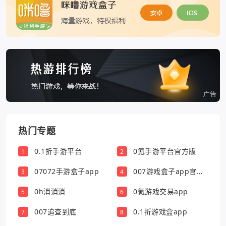
热门专题
0.1折手游平台
0氪手游平台官方版
1
2
07072手游盒子app
007游戏盒子app官方
3
4
版
0h消消消
0氪游戏交易app
5
6
007追查到底
0.1折游戏盒app
7
8