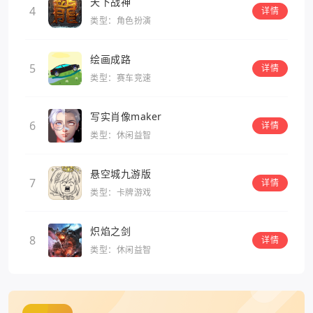
天下战神
4
详情
类型：角色扮演
绘画成路
5
详情
类型：赛车竞速
写实肖像maker
6
详情
类型：休闲益智
悬空城九游版
7
详情
类型：卡牌游戏
炽焰之剑
8
详情
类型：休闲益智