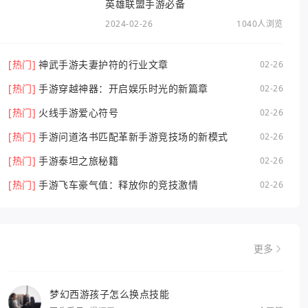
英雄联盟手游必备
2024-02-26
1040人浏览
[热门]
神武手游夫妻护符的行业文章
02-26
[热门]
手游穿越神器：开启娱乐时光的新篇章
02-26
[热门]
火线手游爱心符号
02-26
[热门]
手游问道洛书匹配革新手游竞技场的新模式
02-26
[热门]
手游泰坦之旅秘籍
02-26
[热门]
手游飞车豪气值：释放你的竞技激情
02-26
更多
梦幻西游孩子怎么换点技能