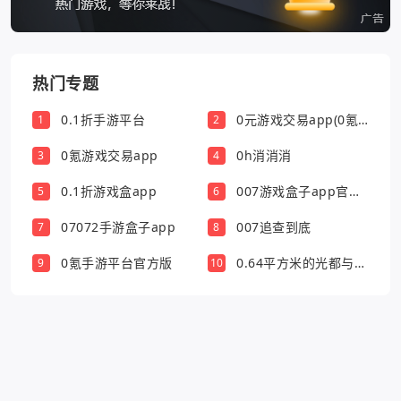
热门专题
0.1折手游平台
0元游戏交易app(0氪
1
2
游戏盒)
0氪游戏交易app
0h消消消
3
4
0.1折游戏盒app
007游戏盒子app官方
5
6
版
07072手游盒子app
007追查到底
7
8
0氪手游平台官方版
0.64平方米的光都与你
9
10
有关