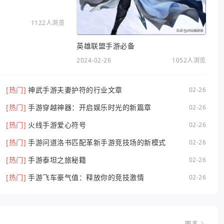
1122人浏览
英雄联盟手游必备
2024-02-26
1052人浏览
[热门]
神武手游夫妻护符的行业文章
02-26
[热门]
手游穿越神器：开启娱乐时光的新篇章
02-26
[热门]
火线手游爱心符号
02-26
[热门]
手游问道洛书匹配革新手游竞技场的新模式
02-26
[热门]
手游泰坦之旅秘籍
02-26
[热门]
手游飞车豪气值：释放你的竞技激情
02-26