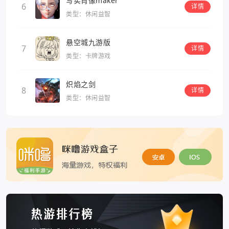
写实肖像maker
6
详情
类型：休闲益智
悬空城九游版
7
详情
类型：卡牌游戏
炽焰之剑
8
详情
类型：休闲益智