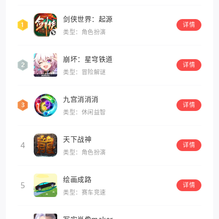
剑侠世界：起源
详情
类型：角色扮演
崩坏：星穹铁道
详情
类型：冒险解谜
九宫消消消
详情
类型：休闲益智
天下战神
4
详情
类型：角色扮演
绘画成路
5
详情
类型：赛车竞速