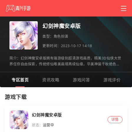
幻剑神魔安卓版
类型：
角色扮演
更新时间：2023-10-17 14:18
简介：幻剑神魔安卓版拥有端游级别超清游戏画质，精美3D仙侠大世
界任你自由探索，传统修仙唯美画境再续仙缘，华美神装千秋绝色剑
舞仙侠，蓬莱仙境修仙之路刻不容缓，霸气战争特色玩法轻松上
专区首页
资讯攻略
游戏问答
游戏评价
游戏下载
幻剑神魔安卓版
详情
状态：
运营中