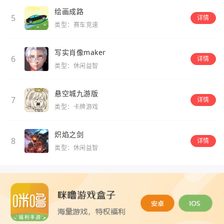
绘画成路
5
详情
类型：赛车竞速
写实肖像maker
6
详情
类型：休闲益智
悬空城九游版
7
详情
类型：卡牌游戏
炽焰之剑
8
详情
类型：休闲益智