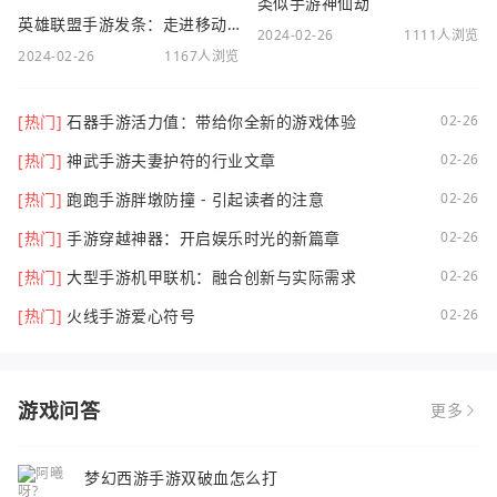
类似手游神仙劫
英雄联盟手游发条：走进移动电竞新时代
2024-02-26
1111人浏览
2024-02-26
1167人浏览
[热门]
石器手游活力值：带给你全新的游戏体验
02-26
[热门]
神武手游夫妻护符的行业文章
02-26
[热门]
跑跑手游胖墩防撞 - 引起读者的注意
02-26
[热门]
手游穿越神器：开启娱乐时光的新篇章
02-26
[热门]
大型手游机甲联机：融合创新与实际需求
02-26
[热门]
火线手游爱心符号
02-26
游戏问答
更多
梦幻西游手游双破血怎么打