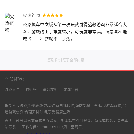
火热的吻
公路飙车中文版从第一次玩就觉得这款游戏非常适合大
众，游戏的上手难度较小，可玩度非常高，留恋各种地
域的同一种游戏不同玩法。
感谢你浏览了全部内容~
全部频道：
游戏大全
排行榜
资讯攻略
游戏问答
抵制不良游戏,拒绝盗版游戏;注意自我保护,谨防受骗上当;适度游戏益脑,沉
迷游戏伤身;合理安排时间,享受健康生活.
声明：部分资讯文章来自互联网，对本站有任何建议、意见或投诉，请与本
站联系
工作时间：9:00-18:00（周一至周五）