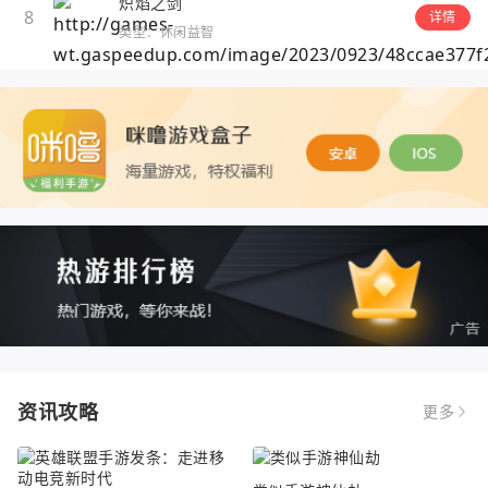
炽焰之剑
8
详情
类型：休闲益智
资讯攻略
更多