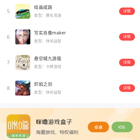
绘画成路
5
详情
类型：赛车竞速
写实肖像maker
6
详情
类型：休闲益智
悬空城九游版
7
详情
类型：卡牌游戏
炽焰之剑
8
详情
类型：休闲益智