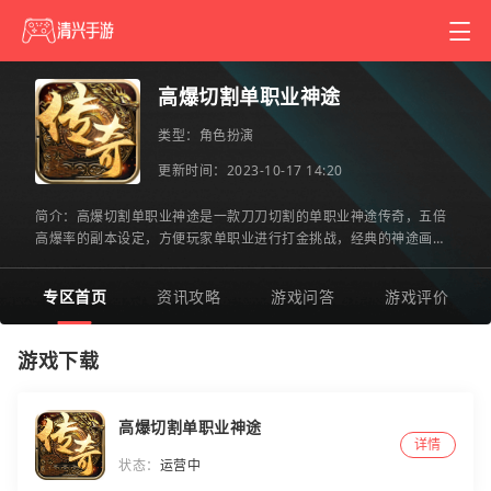
高爆切割单职业神途
类型：
角色扮演
更新时间：2023-10-17 14:20
简介：高爆切割单职业神途是一款刀刀切割的单职业神途传奇，五倍
高爆率的副本设定，方便玩家单职业进行打金挑战，经典的神途画风
呈现在玩家们的眼前，玩累了只要通过挂机就可以轻松刷图，每
专区首页
资讯攻略
游戏问答
游戏评价
游戏下载
高爆切割单职业神途
详情
状态：
运营中