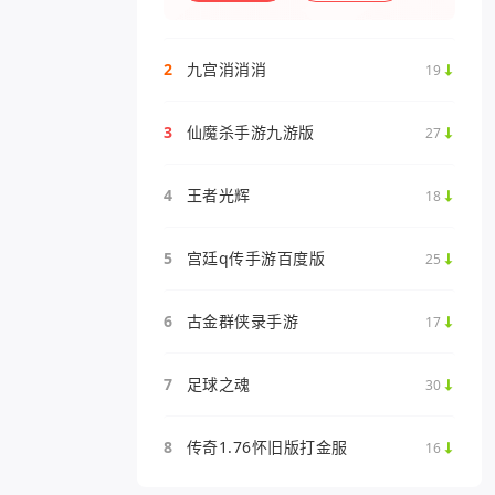
定，比如五行相克、宋金战场、帮
2
九宫消消消
19
3
仙魔杀手游九游版
27
4
王者光辉
18
5
宫廷q传手游百度版
25
6
古金群侠录手游
17
7
足球之魂
30
8
传奇1.76怀旧版打金服
16