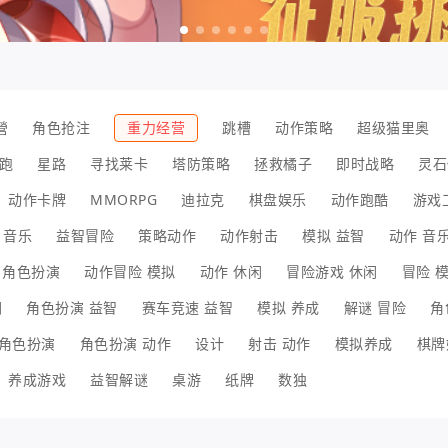
營
角色抢注
重力经营
跳槽
动作策略
超级猫里奥
跑
星路
寻找莱卡
塔防策略
拯救橘子
即时战略
灵石
动作卡牌
MMORPG
迪拉克
棋盘娱乐
动作跑酷
游戏
音乐
益智冒险
策略动作
动作射击
模拟 益智
动作 音
 角色扮演
动作冒险 模拟
动作 休闲
冒险游戏 休闲
冒险 
闲
角色扮演 益智
赛车竞速 益智
模拟 养成
解谜 冒险
角
角色扮演
角色扮演 动作
设计
射击 动作
模拟养成
棋牌
养成游戏
益智解谜
桌游
纸牌
数独