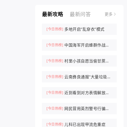
最新攻略
最新问答
更多
多地开启“乱穿衣”模式
[今日热榜]
中国海军开启蜂群作战时
[今日热榜]
代
村里小孩自愿当偷甘蔗农
[今日热榜]
场NPC抓人
云南彝良通报“大量垃圾倾
[今日热榜]
倒山中”
近到看到对方表情解放军
[今日热榜]
驱离外军机
网民冒用英烈警号行骗被
[今日热榜]
刑拘
儿科已出现甲流危重症
[今日热榜]