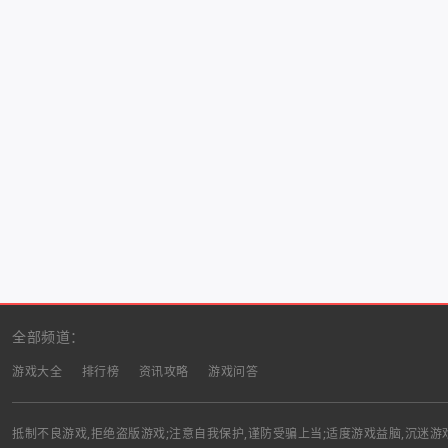
全部频道：
游戏大全
排行榜
资讯攻略
游戏问答
抵制不良游戏,拒绝盗版游戏;注意自我保护,谨防受骗上当;适度游戏益脑,沉迷游