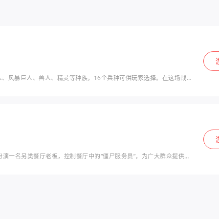
风暴巨人、兽人、精灵等种族，16个兵种可供玩家选择。在这场战
不难。但一切是要
要扮演一名另类餐厅老板，控制餐厅中的“僵尸服务员”，为广大群众提供完
客转变为僵尸，成为