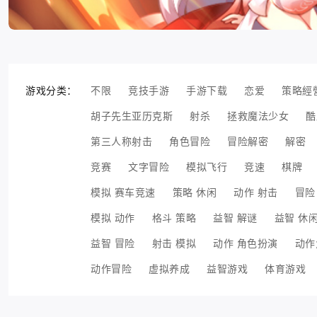
游戏分类：
不限
竞技手游
手游下载
恋爱
策略經
胡子先生亚历克斯
射杀
拯救魔法少女
酷
第三人称射击
角色冒险
冒险解密
解密
竞赛
文字冒险
模拟飞行
竞速
棋牌
模拟 赛车竞速
策略 休闲
动作 射击
冒险
模拟 动作
格斗 策略
益智 解谜
益智 休
益智 冒险
射击 模拟
动作 角色扮演
动作
动作冒险
虚拟养成
益智游戏
体育游戏