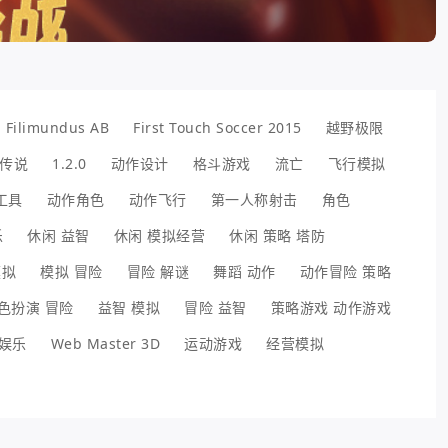
Filimundus AB
First Touch Soccer 2015
越野极限
传说
1.2.0
动作设计
格斗游戏
流亡
飞行模拟
工具
动作角色
动作飞行
第一人称射击
角色
乐
休闲 益智
休闲 模拟经营
休闲 策略 塔防
模拟
模拟 冒险
冒险 解谜
舞蹈 动作
动作冒险 策略
色扮演 冒险
益智 模拟
冒险 益智
策略游戏 动作游戏
娱乐
Web Master 3D
运动游戏
经营模拟