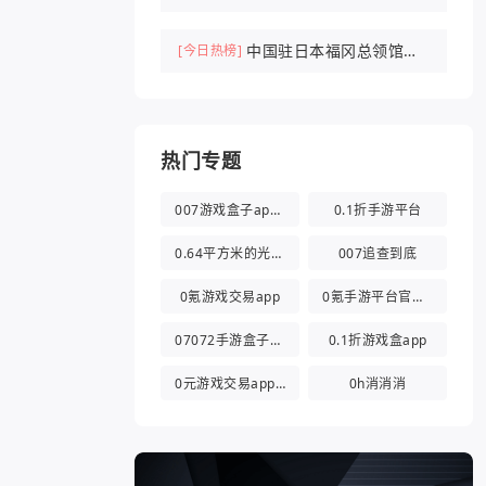
中国驻日本福冈总领馆紧
[今日热榜]
急提醒
热门专题
007游戏盒子app官方版
0.1折手游平台
0.64平方米的光都与你有关
007追查到底
0氪游戏交易app
0氪手游平台官方版
07072手游盒子app
0.1折游戏盒app
0元游戏交易app(0氪游戏盒)
0h消消消