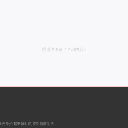
感谢你浏览了全部内容~
戏伤身;合理安排时间,享受健康生活.