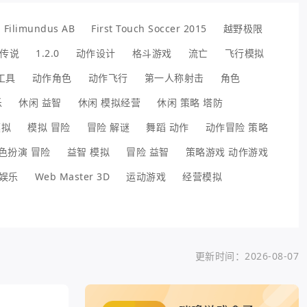
Filimundus AB
First Touch Soccer 2015
越野极限
传说
1.2.0
动作设计
格斗游戏
流亡
飞行模拟
工具
动作角色
动作飞行
第一人称射击
角色
乐
休闲 益智
休闲 模拟经营
休闲 策略 塔防
模拟
模拟 冒险
冒险 解谜
舞蹈 动作
动作冒险 策略
色扮演 冒险
益智 模拟
冒险 益智
策略游戏 动作游戏
娱乐
Web Master 3D
运动游戏
经营模拟
更新时间：2026-08-07