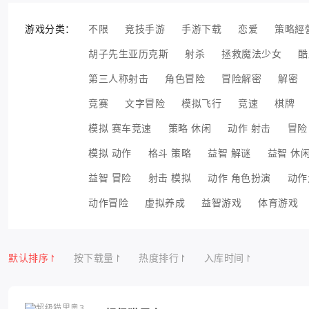
游戏分类：
不限
竞技手游
手游下载
恋爱
策略經
胡子先生亚历克斯
射杀
拯救魔法少女
酷
第三人称射击
角色冒险
冒险解密
解密
竞赛
文字冒险
模拟飞行
竞速
棋牌
模拟 赛车竞速
策略 休闲
动作 射击
冒险
模拟 动作
格斗 策略
益智 解谜
益智 休
益智 冒险
射击 模拟
动作 角色扮演
动作
动作冒险
虚拟养成
益智游戏
体育游戏
默认排序
按下载量
热度排行
入库时间