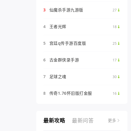
3
仙魔杀手游九游版
27
4
王者光辉
18
5
宫廷q传手游百度版
25
6
古金群侠录手游
17
7
足球之魂
30
8
传奇1.76怀旧版打金服
16
最新攻略
最新问答
更多