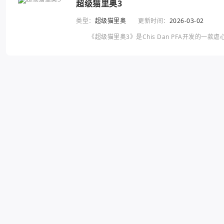
超级猫里奥3
类型：
超级猫里奥
更新时间：
2026-03-02
《超级猫里奥3》是Chis Dan PFA开发的一
从重生中汲取经验，完成危机四伏的关卡。“猫里奥”