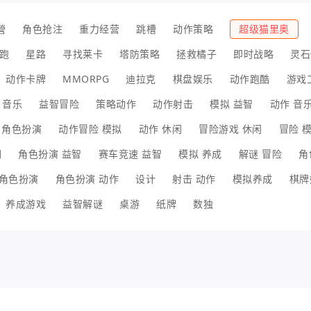
營
角色抢注
重力经营
跳槽
动作策略
超级猫里奥
跑
星路
寻找莱卡
塔防策略
拯救橘子
即时战略
灵石
动作卡牌
MMORPG
迪拉克
棋盘娱乐
动作跑酷
游戏
音乐
益智冒险
策略动作
动作射击
模拟 益智
动作 音
 角色扮演
动作冒险 模拟
动作 休闲
冒险游戏 休闲
冒险 
闲
角色扮演 益智
赛车竞速 益智
模拟 养成
解谜 冒险
角
角色扮演
角色扮演 动作
设计
射击 动作
模拟养成
棋牌
养成游戏
益智解谜
桌游
纸牌
数独