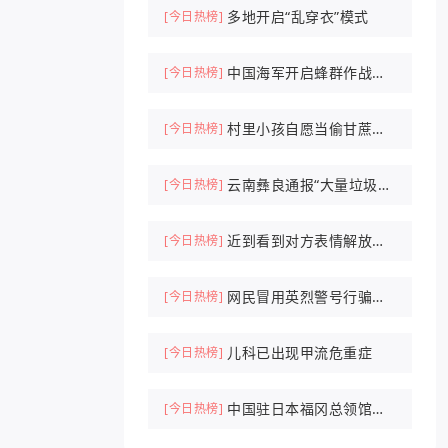
多地开启“乱穿衣”模式
[今日热榜]
中国海军开启蜂群作战时
[今日热榜]
代
村里小孩自愿当偷甘蔗农
[今日热榜]
场NPC抓人
云南彝良通报“大量垃圾倾
[今日热榜]
倒山中”
近到看到对方表情解放军
[今日热榜]
驱离外军机
网民冒用英烈警号行骗被
[今日热榜]
刑拘
儿科已出现甲流危重症
[今日热榜]
中国驻日本福冈总领馆紧
[今日热榜]
急提醒