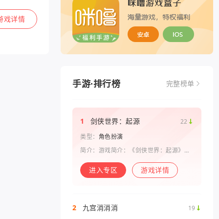
游戏
详情
手游·排行榜
完整榜单
1
剑侠世界：起源
22
类型：
角色扮演
简介：游戏简介：《剑侠世界：起源》是
西山居剑侠原班人马打造的一款剑侠情缘
系列手游。复刻《剑侠世界》端游玩法和
进入专区
游戏详情
画面，还原“剑侠情缘”端游时代的特色设
定，比如五行相克、宋金战场、帮
2
九宫消消消
19