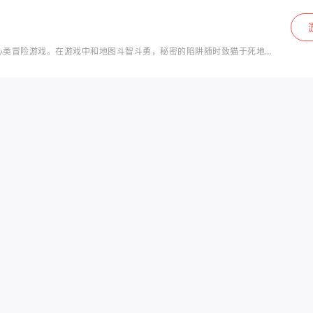
款虐心类冒险游戏。在游戏中和地图斗智斗勇，秘密的陷阱随时致猫于死地，
大名鼎鼎的程度不