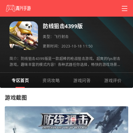
防线狙击4399版
类型：
飞行射击
更新时间：2023-10-18 11:50
简介：防线狙击4399版是一款超棒的枪战狙击游戏。超爽的fps射击
游戏，趣味丰富的模式内容！各种武器任你选择，畅快的游戏场景，
剧情多多，让你爱不释手！你还在等什么？快来点击下载吧！4399防
专区首页
资讯攻略
游戏问答
游戏评价
游戏截图