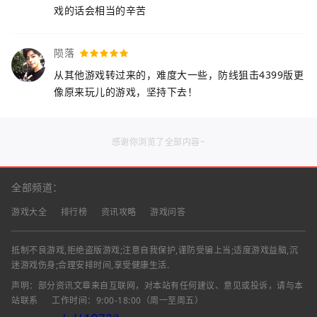
戏的话会相当的辛苦
陨落
从其他游戏转过来的，难度大一些，防线狙击4399版更
像原来玩儿的游戏，坚持下去！
感谢你浏览了全部内容~
全部频道：
游戏大全
排行榜
资讯攻略
游戏问答
抵制不良游戏,拒绝盗版游戏;注意自我保护,谨防受骗上当;适度游戏益脑,沉
迷游戏伤身;合理安排时间,享受健康生活.
声明：部分资讯文章来自互联网，对本站有任何建议、意见或投诉，请与本
站联系
工作时间：9:00-18:00（周一至周五）