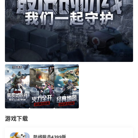
游戏下载
防线狙击4399版