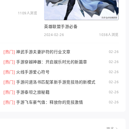
1109人浏览
英雄联盟手游必备
2024-02-26
1038人浏览
[热门]
神武手游夫妻护符的行业文章
02-26
[热门]
手游穿越神器：开启娱乐时光的新篇章
02-26
[热门]
火线手游爱心符号
02-26
[热门]
手游问道洛书匹配革新手游竞技场的新模式
02-26
[热门]
手游泰坦之旅秘籍
02-26
[热门]
手游飞车豪气值：释放你的竞技激情
02-26