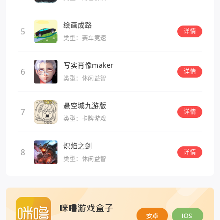
绘画成路
5
详情
类型：赛车竞速
写实肖像maker
6
详情
类型：休闲益智
悬空城九游版
7
详情
类型：卡牌游戏
炽焰之剑
8
详情
类型：休闲益智