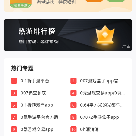
热门专题
0.1折手游平台
007游戏盒子app官方
1
2
版
007追查到底
0元游戏交易app(0氪
3
4
游戏盒)
0.1折游戏盒app
0.64平方米的光都与你
5
6
有关
0氪手游平台官方版
07072手游盒子app
7
8
0氪游戏交易app
0h消消消
9
10