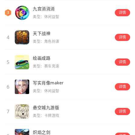
九宫消消消
详情
类型：休闲益智
天下战神
4
详情
类型：角色扮演
绘画成路
5
详情
类型：赛车竞速
写实肖像maker
6
详情
类型：休闲益智
悬空城九游版
7
详情
类型：卡牌游戏
炽焰之剑