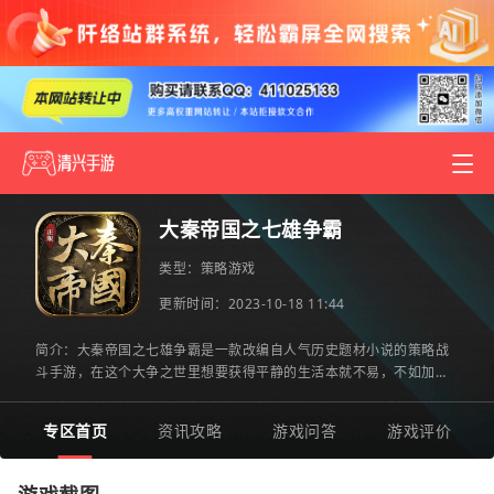
大秦帝国之七雄争霸
类型：
策略游戏
更新时间：2023-10-18 11:44
简介：大秦帝国之七雄争霸是一款改编自人气历史题材小说的策略战
斗手游，在这个大争之世里想要获得平静的生活本就不易，不如加入
战场一展雄才伟略谋求天下大势。提供多达百名武将角色可供玩
专区首页
资讯攻略
游戏问答
游戏评价