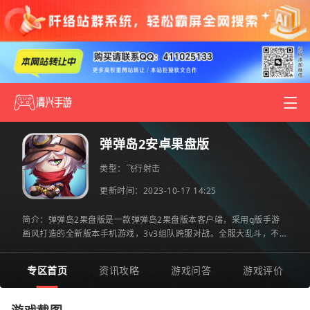
弹弹岛2安卓果盘版
类型：
飞行射击
更新时间：2023-10-17 14:25
简介：弹弹岛2果盘版是一款弹弹岛2果盘版本客户端，采用q版手游
画风打造的全新版本手机游戏，3v3组队跨服对战。全服大乱斗，不同
区服都可以在线竞技，你还在等什么?喜欢就来2265安卓网体验一番
专区首页
资讯攻略
游戏问答
游戏评价