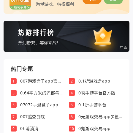
热门专题
007游戏盒子app官方
0.1折游戏盒app
1
2
版
0.64平方米的光都与你
0氪手游平台官方版
3
4
有关
07072手游盒子app
0.1折手游平台
5
6
007追查到底
0元游戏交易app(0氪
7
8
游戏盒)
0h消消消
0氪游戏交易app
9
10