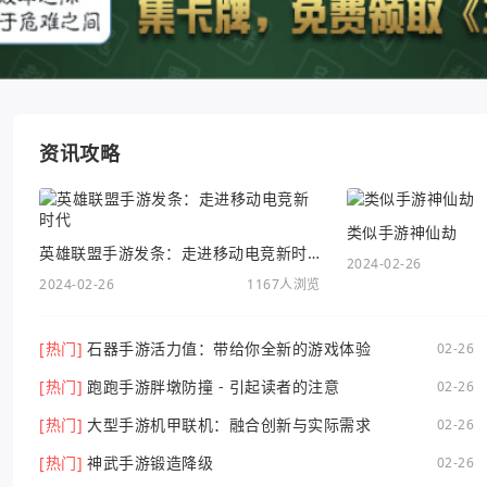
资讯攻略
类似手游神仙劫
英雄联盟手游发条：走进移动电竞新时代
2024-02-26
2024-02-26
1167人浏览
[热门]
石器手游活力值：带给你全新的游戏体验
02-26
[热门]
跑跑手游胖墩防撞 - 引起读者的注意
02-26
[热门]
大型手游机甲联机：融合创新与实际需求
02-26
[热门]
神武手游锻造降级
02-26