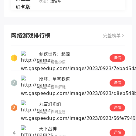
状态：
运营中
网络游戏排行榜
完整榜单
剑侠世界：起源
详情
类型：角色扮演
崩坏：星穹铁道
详情
类型：冒险解谜
九宫消消消
详情
类型：休闲益智
天下战神
4
详情