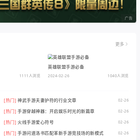
广告
更多
英雄联盟手游必备
1111人浏览
2024-02-26
1040人浏览
[热门]
神武手游夫妻护符的行业文章
02-26
[热门]
手游穿越神器：开启娱乐时光的新篇章
02-26
[热门]
火线手游爱心符号
02-26
[热门]
手游问道洛书匹配革新手游竞技场的新模式
02-26