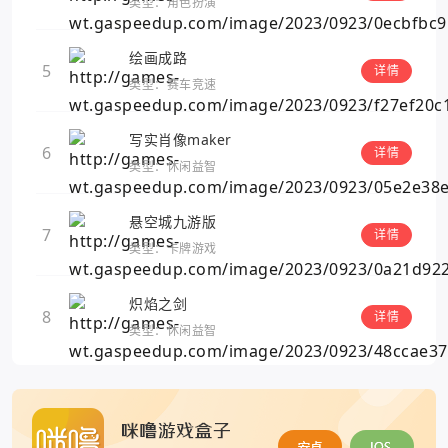
类型：角色扮演
绘画成路
5
详情
类型：赛车竞速
写实肖像maker
6
详情
类型：休闲益智
悬空城九游版
7
详情
类型：卡牌游戏
炽焰之剑
8
详情
类型：休闲益智