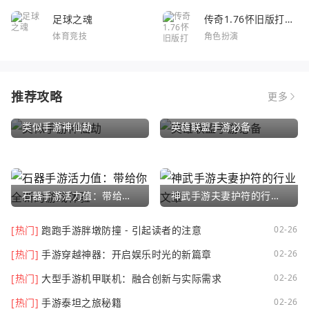
足球之魂
传奇1.76怀旧版打金
服
体育竞技
角色扮演
推荐攻略
更多
类似手游神仙劫
英雄联盟手游必备
石器手游活力值：带给你全新的游戏体验
神武手游夫妻护符的行业文章
[热门]
跑跑手游胖墩防撞 - 引起读者的注意
02-26
[热门]
手游穿越神器：开启娱乐时光的新篇章
02-26
[热门]
大型手游机甲联机：融合创新与实际需求
02-26
[热门]
手游泰坦之旅秘籍
02-26