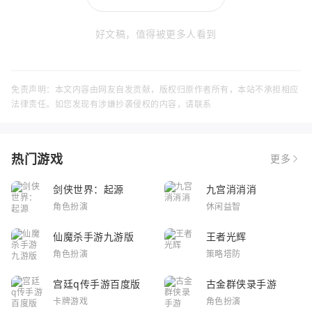
好文稿，值得被更多人看到
免责声明：本文内容由网友自发贡献，版权归原作者所有，本站不承担相应
法律责任。如您发现有涉嫌抄袭侵权的内容，请联系
热门游戏
更多
剑侠世界：起源
九宫消消消
角色扮演
休闲益智
仙魔杀手游九游版
王者光辉
角色扮演
策略塔防
宫廷q传手游百度版
古金群侠录手游
卡牌游戏
角色扮演