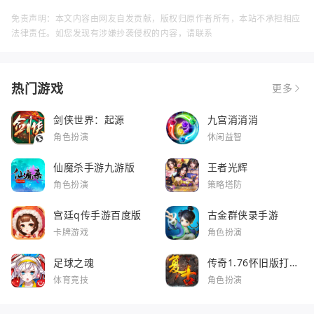
免责声明：本文内容由网友自发贡献，版权归原作者所有，本站不承担相应
法律责任。如您发现有涉嫌抄袭侵权的内容，请联系
热门游戏
更多
剑侠世界：起源
九宫消消消
角色扮演
休闲益智
仙魔杀手游九游版
王者光辉
角色扮演
策略塔防
宫廷q传手游百度版
古金群侠录手游
卡牌游戏
角色扮演
足球之魂
传奇1.76怀旧版打金
服
体育竞技
角色扮演