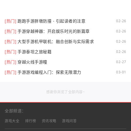
[热门]
跑跑手游胖墩防撞 - 引起读者的注意
02-26
[热门]
手游穿越神器：开启娱乐时光的新篇章
02-26
[热门]
大型手游机甲联机：融合创新与实际需求
02-26
[热门]
手游泰坦之旅秘籍
02-26
[热门]
穿越火线手游瞳
02-27
[热门]
手游游戏编程入门：探索无限潜力
03-01
感谢你浏览了全部内容~
全部频道：
游戏大全
排行榜
资讯攻略
游戏问答